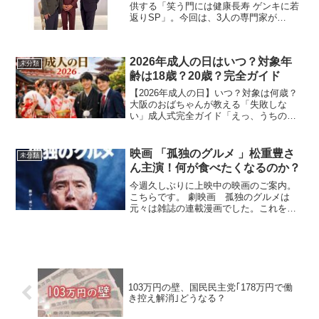
供する「笑う門には健康長寿 ゲンキに若
返りSP」。今回は、3人の専門家が
「食」「脳トレ」「運動」の3つのキーワ
ードを軸に、都内を巡りながら最新の情
報を紹介します。さらに、卓球の効果に
2026年成人の日はいつ？対象年
ついても山田隆夫さんと...
未分類
齢は18歳？20歳？完全ガイド
【2026年成人の日】いつ？対象は何歳？
大阪のおばちゃんが教える「失敗しな
い」成人式完全ガイド「えっ、うちの子
もう成人？ あれ、法律変わって18歳から
やなかったっけ？ 式はいつ行くん？」毎
日の家事や仕事に追われてたら、あっと
映画 「孤独のグルメ 」松重豊さ
未分類
いう間にその日が...
ん主演！何が食べたくなるのか？
今週久しぶりに上映中の映画のご案内。
こちらです。 劇映画 孤独のグルメは
元々は雑誌の連載漫画でした。これを原
作にしてテレビ東京がテレビドラマを作
ってるんですよね。2012年から深夜枠で
主に放送してきたんですが、カルト的な
人気を博しまして、な...
103万円の壁、国民民主党｢178万円で働
き控え解消｣どうなる？