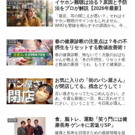
イヤホン難聴は治る？原因と予防
未分類
法をプロが解説【2026年最新】
「最近、耳の聞こえが悪い？」それはイ
ヤホン難聴のサインかもしれません。
WHOも警鐘を鳴らすその原因から、今日
からできる予防法まで、現役編集長が分
かりやすく解説します。将来もいい音を
楽しむために、今すぐ耳ケアを始めまし
春の健康診断の注意点は？冬の不
未分類
ょう！はじめに「最近、な...
摂生をリセットする数値改善術！
春の健康診断、怖ないで！大阪のおばち
ゃんが教える「冬の不摂生」リセット術
と数値の裏側「うわ、もうすぐ健康診断
やん…終わった…」今、そう思ってカレ
ンダー見て震えてるあんた！わかる、わ
かるでぇ。冬の間、こたつで丸まってミ
お気に入りの「街のパン屋さん」
未分類
カン食べすぎてへん？お正...
が閉店してる。残念どうして！
言い過ぎちゃってたらごめんなさい。さ
あ、今週も最後に一言、私に言わせてく
ださい。ということで、今日私が選んだ
のはこちら。 大好きなお店が…というこ
とで、これ、私にとってほんとにもう死
活問題というか、残念で残念でしょうが
食、脳トレ、運動「笑う門には健
未分類
ないんですけれども。 ...
康長寿 ゲンキに若返りSP」
健康と長寿を目指すための最新情報を提