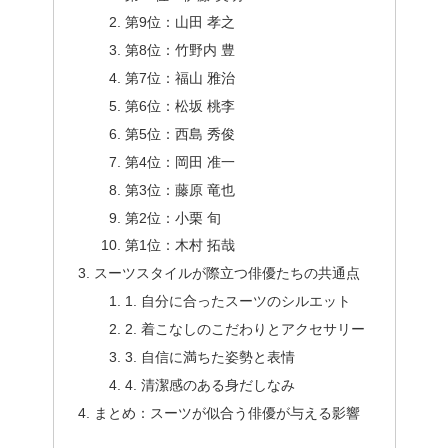
第9位：山田 孝之
第8位：竹野内 豊
第7位：福山 雅治
第6位：松坂 桃李
第5位：西島 秀俊
第4位：岡田 准一
第3位：藤原 竜也
第2位：小栗 旬
第1位：木村 拓哉
スーツスタイルが際立つ俳優たちの共通点
1. 自分に合ったスーツのシルエット
2. 着こなしのこだわりとアクセサリー
3. 自信に満ちた姿勢と表情
4. 清潔感のある身だしなみ
まとめ：スーツが似合う俳優が与える影響