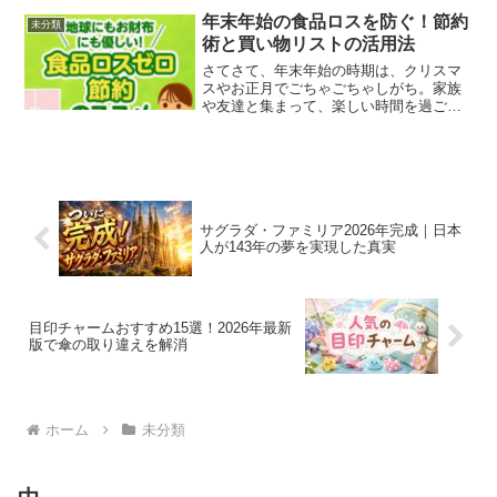
私は髪の毛が多すぎること...
年末年始の食品ロスを防ぐ！節約
未分類
術と買い物リストの活用法
さてさて、年末年始の時期は、クリスマ
スやお正月でごちゃごちゃしがち。家族
や友達と集まって、楽しい時間を過ごす
のはええけど、ついつい食べ物が余って
しまうこと、あるよね？それが「食品ロ
ス」ってやつなんや。今日は、そんな食
品ロスを防ぎつつ、賢く節...
サグラダ・ファミリア2026年完成｜日本
人が143年の夢を実現した真実
目印チャームおすすめ15選！2026年最新
版で傘の取り違えを解消
ホーム
未分類