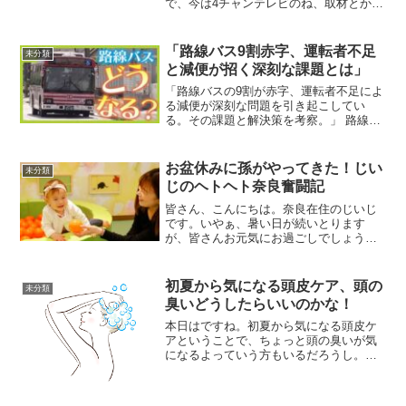
で、今は4チャンテレビのね、取材とか
ね。前田アナウンサーも今も。 はい。な
んかこう、行き先を表すボードにね。 こ
の間、見たら、前田のとこにはモンゴル
「路線バス9割赤字、運転者不足
未分類
って書いてあるし、なん...
と減便が招く深刻な課題とは」
「路線バスの9割が赤字、運転者不足によ
る減便が深刻な問題を引き起こしてい
る。その課題と解決策を考察。」 路線バ
スが直面する現状日本全国で運行される
路線バスの9割が赤字という深刻な現実が
ある。この問題は都市部のみならず、特
お盆休みに孫がやってきた！じい
未分類
に地方都市や過疎地に...
じのヘトヘト奈良奮闘記
皆さん、こんにちは。奈良在住のじいじ
です。いやぁ、暑い日が続いとります
が、皆さんお元気にお過ごしでしょう
か？わしんところは、このお盆休み、そ
れはもう賑やかで、おかげで暑さもどこ
へやら、汗だくで孫たちと遊びまわっと
初夏から気になる頭皮ケア、頭の
未分類
りましたわ。今回はその時の様...
臭いどうしたらいいのかな！
本日はですね。初夏から気になる頭皮ケ
アということで、ちょっと頭の臭いが気
になるよっていう方もいるだろうし。実
際ですね。なぜこのテーマにしようかと
思ったかと言いますと、髪の毛の悩みっ
ていろいろあるじゃない？頭皮の悩みで