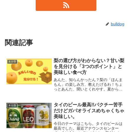
bulldog
関連記事
梨の選び方がわからない？甘い梨
未分類
を見分ける「3つのポイント」と
美味しい食べ方
あんた、知らんかったん？梨の「ほんま
もん」の楽しみ方、教えたげるわ！ちょ
っとあんた、聞いとくれやす。夏から秋
にかけて、スーパーに並ぶとついつい手
が伸びるもん言うたら、梨やろ？あの、
シャリシャリした食感と、じゅわ～っと
タイのビール最高!!パクチー苦手
未分類
口いっぱいに広がる甘い果...
だけどガパオライスめちゃくちゃ
美味しい。
今日のテーマはこちら。タイのビールは
最高でした。最近アナウンスセンター