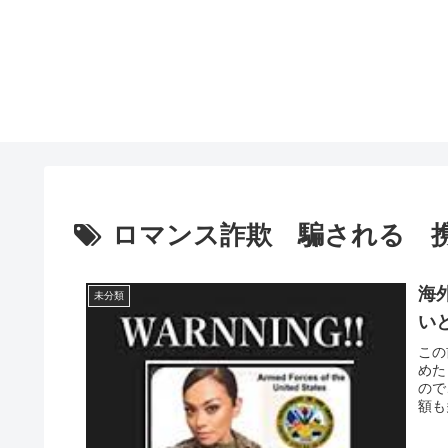
ロマンス詐欺 騙される 
海
未分類
い
この
めた
ので
額も