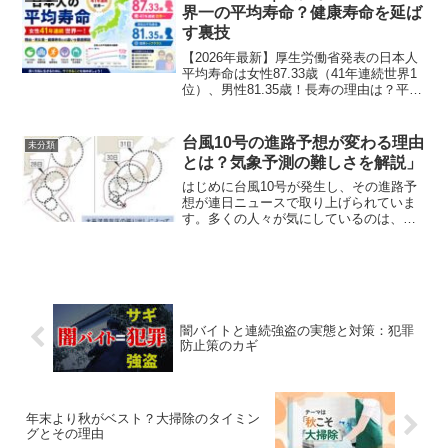
よ。うちのお隣の奥さんも去...
界一の平均寿命？健康寿命を延ば
す裏技
【2026年最新】厚生労働省発表の日本人
平均寿命は女性87.33歳（41年連続世界1
位）、男性81.35歳！長寿の理由は？平均
寿命と健康寿命（男性72.57歳・女性
75.45歳）のギャップを埋め、最期まで元
気に暮らす効率化の裏技を大阪のおば...
台風10号の進路予想が変わる理由
未分類
とは？気象予測の難しさを解説」
はじめに台風10号が発生し、その進路予
想が連日ニュースで取り上げられていま
す。多くの人々が気にしているのは、そ
の進路予想が次々と変わることです。
「昨日とは進路が違う」「どっちに進む
のか分からない」と感じることも多いで
しょう。進路予想が変わる...
闇バイトと連続強盗の実態と対策：犯罪
防止策のカギ
年末より秋がベスト？大掃除のタイミン
グとその理由