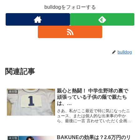
bulldogをフォローする
bulldog
関連記事
親心と熱闘！ 中学生野球の裏で
未分類
頑張っている子供の蔭で親たち
は、…
さあ、私がここ最近で特に気になったニ
ュース、または個人的な出来事の中か
ら、最後に一言 言わせていただく企画で
ございます。今日、私がチョイスしたの
はこちら。 頑張っている子供の蔭で親た
ちは、… 私の次男なんですけれども、中
BAKUNEの効果は？2.6万円のリ
未分類