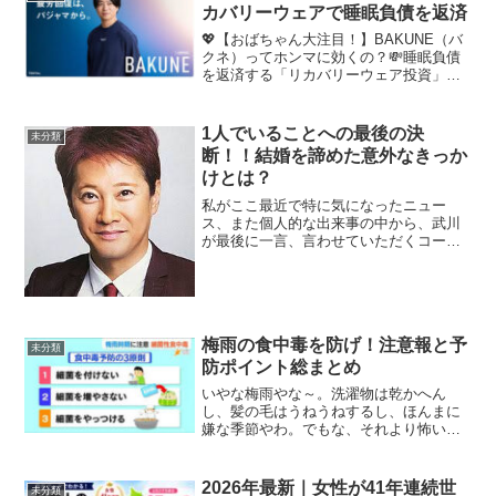
学3年生、野球部に入...
カバリーウェアで睡眠負債を返済
💖【おばちゃん大注目！】BAKUNE（バ
クネ）ってホンマに効くの？💸睡眠負債
を返済する「リカバリーウェア投資」の
リアルな効果と選び方！はじめに：あん
た、ちゃんと寝てる！？🌃どうも〜！ト
レンド大好き、お金大好き、そして睡眠
1人でいることへの最後の決
未分類
大好き（になりたい！...
断！！結婚を諦めた意外なきっか
けとは？
私がここ最近で特に気になったニュー
ス、また個人的な出来事の中から、武川
が最後に一言、言わせていただくコーナ
ーでございます。本日、わたくしがチョ
イスしたのがこちら。1人でいることへの
最後の決断。ちょっとね、いつもより重
めのテーマなのかもしれな...
梅雨の食中毒を防げ！注意報と予
未分類
防ポイント総まとめ
いやな梅雨やな～。洗濯物は乾かへん
し、髪の毛はうねうねするし、ほんまに
嫌な季節やわ。でもな、それより怖いの
が食中毒やねん！毎年この時期になった
ら、ニュースで「集団食中毒発生」とか
聞くやろ？あれな、実は他人事やないん
2026年最新｜女性が41年連続世
未分類