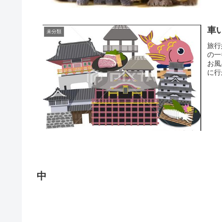
車
未分類
旅行
の一
お風
に行
中