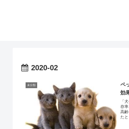
2020-02
ペ
未分類
効
「犬
存率
高齢
たと