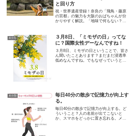
と回り方
祝・世界遺産登録！奈良の「飛鳥・藤原
の宮都」の魅力を大阪のおばちゃんが分
かりやすく解説。「地味で何もない？」
なんて言わせへん！石舞台古墳や飛鳥美
人など19の構成資産の見どころ、AR・
VRを活用した賢い観光術や見逃せない注
３月8日、「ミモザの日」ってな
未分類
意点まで一挙紹介！は...
に？国際女性デーなんですね！
３月8日、ミモザの日ということで、皆さ
ん聞いたことあります？まだまだ浸透率
低めなんですね。でもなぜっていうと今
からお伝えしていくと？そもそも国際女
性デーと呼ばれる世界中の女性の権利を
守り、女性の活躍を支援するために世界
中で言われている記念日...
毎日40分の散歩で記憶力が向上す
未分類
る。
毎日40分の散歩で記憶力が向上する。ど
ういうこと？人の名前が出てこないと
か、スマホをどっかに置き忘れる。メガ
ネがない 思い出せない 物忘れが多いこ
とは、年齢のせいにしていませんでしょ
うか？まぁ毎日40分、ウォーキング散歩