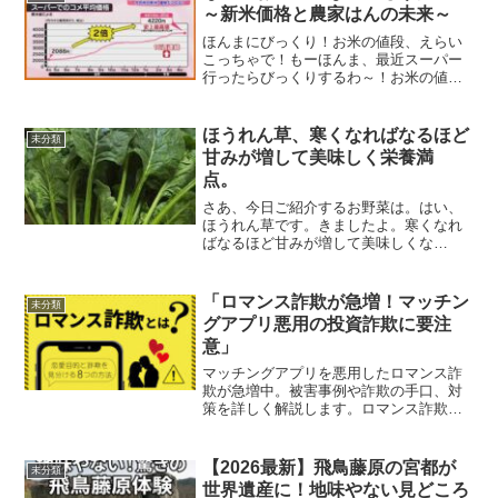
～新米価格と農家はんの未来～
ほんまにびっくり！お米の値段、えらい
こっちゃで！もーほんま、最近スーパー
行ったらびっくりするわ～！お米の値段
がえらいことになってるやん！うちのダ
ンナもいつも「なんでこないお米高なっ
てもうたん？」言うて文句ばっかり言う
ほうれん草、寒くなればなるほど
未分類
てるわ。実際、2024年...
甘みが増して美味しく栄養満
点。
さあ、今日ご紹介するお野菜は。はい、
ほうれん草です。きましたよ。寒くなれ
ばなるほど甘みが増して美味しくな
る。 ポパイという漫画がありますよね。
栄養満点でパワー全開っていうイメージ
があるんですけれどもね。実際に栄養価
「ロマンス詐欺が急増！マッチン
未分類
がとっても高い。バランスよ...
グアプリ悪用の投資詐欺に要注
意」
マッチングアプリを悪用したロマンス詐
欺が急増中。被害事例や詐欺の手口、対
策を詳しく解説します。ロマンス詐欺と
は？増加する被害の現状近年、マッチン
グアプリを悪用したロマンス詐欺が急増
している。特に、「投資で儲かる」と勧
【2026最新】飛鳥藤原の宮都が
未分類
誘し、金銭を騙し取る手口...
世界遺産に！地味やない見どころ