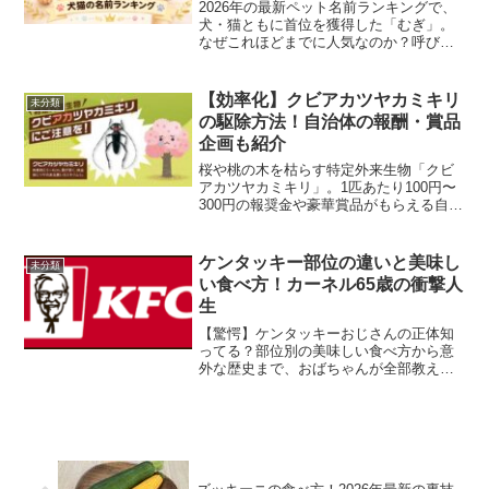
2026年の最新ペット名前ランキングで、
犬・猫ともに首位を獲得した「むぎ」。
なぜこれほどまでに人気なのか？呼びや
すさやトレンドの背景を徹底分析しま
す。伝統的な名前が減り、「むぎ」など
の愛称が選ばれる理由や名付けのコツま
【効率化】クビアカツヤカミキリ
未分類
で、ペットと暮らす方に...
の駆除方法！自治体の報酬・賞品
企画も紹介
桜や桃の木を枯らす特定外来生物「クビ
アカツヤカミキリ」。1匹あたり100円〜
300円の報奨金や豪華賞品がもらえる自治
体の駆除取り組みが話題！特徴や見分け
方、発生原因から効果的な駆除方法ま
で、大阪のおばちゃんが分かりやすく解
ケンタッキー部位の違いと美味し
未分類
説します！はじめに...
い食べ方！カーネル65歳の衝撃人
生
【驚愕】ケンタッキーおじさんの正体知
ってる？部位別の美味しい食べ方から意
外な歴史まで、おばちゃんが全部教えた
るわ！まいど！ 元気にしてるか？最近急
に寒なってきたなぁ。寒なると無性に食
べとうなるもん、あるやろ？そう、
**「ケンタッキーフライド...