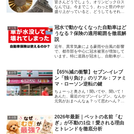
皆さんどうでしょう。オリンピックロス
なんでは。今までこう、わっと世の中が
盛り上がっていると、どうしてもそれが
こうね、 終わった時の寂しさみたいな。
今回、金メダルが20個と、海外で行われ
たオリンピック では日本の金メダルの数
冠水で動かなくなった自動車はど
未分類
が過去最高の20個...
うなる？保険の適用範囲を徹底解
説
近年、異常気象による豪雨や台風の影響
で、都市部を中心に冠水被害が増加して
います。特に道路が冠水し、自動車が動
かなくなるケースが後を絶ちません。こ
うした状況に直面した際、多くのドライ
バーは「愛車はどうなるのか？」「修理
【65%減の衝撃】セブン-イレブ
未分類
は可能か？」「保険は使え...
ン「独り負け」のリアル：ファミ
マ・ローソン逆転の鍵
ちょーっと奥さん！聞いてや、聞いて！
あんた、最近のセブン-イレブン、なんか
元気がおまへんなぁ？って思わへん？そ
う、あのコンビニ業界の絶対王者やった
セブンが、今、ちょっと大変なことにな
ってるんよ！うちも毎日お世話になって
2026年最新｜ペットの名前「む
未分類
るし、他所（よそ）のお...
ぎ」が不動の1位！愛される理由
とトレンドを徹底分析