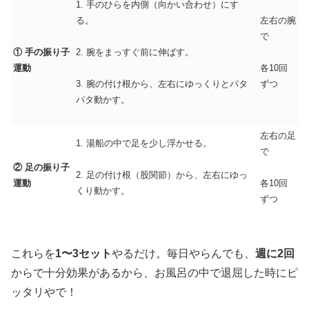
1. 手のひらを内側（向かい合わせ）にす
る。
左右の腕
で
① 手の振り子
2. 腕をまっすぐ前に伸ばす。
運動
各10回
ずつ
3. 腕の付け根から、左右にゆっくりとパタ
パタ動かす。
左右の足
1. 湯船の中で足を少し浮かせる。
で
② 足の振り子
2. 足の付け根（股関節）から、左右にゆっ
運動
各10回
くり動かす。
ずつ
これらを
1〜3セット
やるだけ。毎日やらんでも、
週に2回
からで十分効果があるから、お風呂の中で退屈した時にピ
ッタリやで！