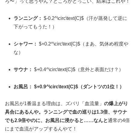
ろ〜」って思うやん？ところがどっこい、結果はこれや！
ランニング：
$-0.2^\circ\text{C}$
（汗が蒸発して逆に
下がってもうた！）
シャワー：
$+0.2^\circ\text{C}$
（まあ、気休め程度や
な）
サウナ：
$+0.4^\circ\text{C}$
（意外と表面だけ？）
お風呂：
$+0.9^\circ\text{C}$
（ダントツの1位！）
お風呂が1番温まる理由は、ズバリ「血流量」
の爆上がり
具合にあるんや。ランニングで血の巡りは1.3倍、サウナ
でも2.9倍やのに、お風呂に浸かると……なんと
通常の4倍
にまで血流がアップするんやて！