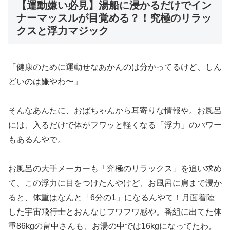
【運動嫌い必見】湯船に浸かるだけでイン
ナーマッスルが目覚める？！究極のリラッ
クスと浮力マジック
「健康のために運動せなあかんのは分かってるけど、しん
どいのは嫌やわ〜」
そんなあんたに、おばちゃんから耳寄りな情報や。お風呂
には、入るだけで体がフワッと軽くなる「浮力」のパワー
もあるんやで。
お風呂の大手メーカーも「究極のリラックス」を追い求め
て、この浮力に目をつけたんやけど、お風呂に肩まで浸か
ると、体重はなんと「6分の1」になるんやて！月面着陸
した宇宙飛行士とおんなじフワフワ感や。番組に出てた体
重86kgの畠中さんも、お湯の中では16kgになってたわ。