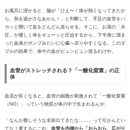
お風呂に浸かると、脳が「ひえ〜！体が熱くなってきたか
ら、熱を逃がさなあかん！」と判断して、手足の血管をパ
カッと開いて血をどんどん巡らせる。そこに、お湯の「水
圧」が優しく体をギューッと圧迫するから、下半身に溜ま
った血液がポンプみたいに心臓へ戻りやすくなる。このダ
ブルの効果で、体中の血がビュンビュン巡るわけや。
血管がストレッチされる？「一酸化窒素」の正
体
血流が良くなると、血管の細胞が刺激されて「一酸化窒素
（NO）」っていう物質が体の中で生まれるんや。
「なんか難しそうな名前出てきたな……」って引かんとい
てな！要するにこれ、
血管を内側から「おらおら、広がり