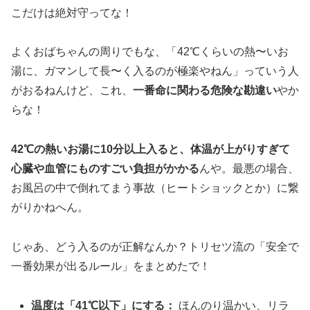
こだけは絶対守ってな！
よくおばちゃんの周りでもな、「42℃くらいの熱〜いお
湯に、ガマンして長〜く入るのが極楽やねん」っていう人
がおるねんけど、これ、
一番命に関わる危険な勘違い
やか
らな！
42℃の熱いお湯に10分以上入ると、体温が上がりすぎて
心臓や血管にものすごい負担がかかる
んや。最悪の場合、
お風呂の中で倒れてまう事故（ヒートショックとか）に繋
がりかねへん。
じゃあ、どう入るのが正解なんか？トリセツ流の「安全で
一番効果が出るルール」をまとめたで！
温度は「41℃以下」にする：
ほんのり温かい、リラ