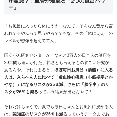
が激減？！血管が若返る「2つの風呂パワ
ー」
「お風呂に入ったら体にええ」なんて、そんなん昔から言
われてるやんって思うやろ？でもな、その「体にええ」の
レベルが想像を超えててん。
国立がん研究センターが、なんと3万人の日本人の健康を
20年間も追いかけた、執念とも言えるものすごい研究が
あるんや。それによると、
ほぼ毎日お風呂（湯船）に入る
人は、入らへん人に比べて「虚血性心疾患（心筋梗塞とか
やな）」になるリスクが35％減、さらに「脳卒中」のリ
スクが26％も減る
っていう結果が出たんやて！
それだけちゃうで。夏でも毎日ちゃんとお風呂に浸かる人
は、
認知症のリスクが26％も減る
っていうデータまであ