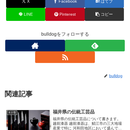
X
Facebook
はてブ
LINE
Pinterest
コピー
bulldogをフォローする
bulldog
関連記事
福井県の伝統工芸品
未分類
福井県の伝統工芸品について書きます。
越前漆器 越前漆器は、鯖江市の三大地場
産業で特に 河和田地区において盛んで