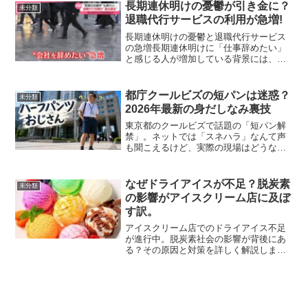
長期連休明けの憂鬱が引き金に？
未分類
退職代行サービスの利用が急増!
長期連休明けの憂鬱と退職代行サービス
の急増長期連休明けに「仕事辞めたい」
と感じる人が増加している背景には、心
身の不調や職場環境の問題が深く関連し
ています。特に、最近では退職代行サー
ビスの利用が急増しており、その原因と
都庁クールビズの短パンは迷惑？
未分類
現状を理解することが、今...
2026年最新の身だしなみ裏技
東京都のクールビズで話題の「短パン解
禁」。ネットでは「スネハラ」なんて声
も聞こえるけど、実際の現場はどうな
ん？都庁への取材をもとに、男性の身だ
しなみ対策や、暑い夏を快適に乗り切る
ための「効率的なクールビズ」の真実
なぜドライアイスが不足？脱炭素
未分類
を、大阪のおばちゃん目線でバ...
の影響がアイスクリーム店に及ぼ
す訳。
アイスクリーム店でのドライアイス不足
が進行中。脱炭素社会の影響が背後にあ
る？その原因と対策を詳しく解説しま
す。アイスクリーム店に訪れたドライア
イス不足の現状近年、アイスクリーム店
で「ドライアイス不足」が深刻な問題と
なっています。特に暑い季節...