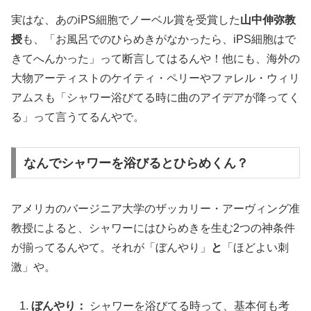
実はな、あのiPS細胞でノーベル賞を受賞した
山中伸弥教
授
も、「お風呂でのひらめきがなかったら、iPS細胞はで
きてへんかった」って断言してはるんや！他にも、海外の
大物アーティストのケイティ・ペリーやファレル・ウィリ
アムスも「シャワー浴びてる時に曲のアイデアが降ってく
る」って言うてるんやで。
なんでシャワーを浴びるとひらめくん？
アメリカのバージニア大学のザッカリー・アーヴィング准
教授によると、シャワーにはひらめきを生む2つの神条件
が揃ってるんやて。それが「ぼんやり」
と
「ほどよい刺
激」や。
ぼんやり：
シャワーを浴びてる時って、基本何も考