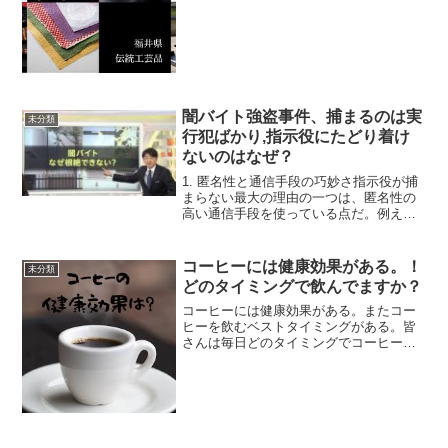
す。大和飛鳥時代に継体天皇動が、今立
郡味真野の郷に来られた際、冠の塗り替
えを片山町の塗師に頼んだところ、黒漆
の椀も併せて献上しまし...
闇バイト強盗事件、捕まるのは実
未分類
行犯ばかり,指示役にたどり着け
ないのはなぜ？
1. 匿名性と通信手段の巧妙さ指示役が捕
まらない最大の理由の一つは、匿名性の
高い通信手段を使っている点だ。例え
ば、SNSやチャットアプリ、さらには暗
号化された通信アプリを駆使すること
で、やり取りが追跡されにくくなってい
コーヒーには健康効果がある。！
未分類
る。指示役は自分の情報...
どのタイミングで飲んでますか？
コーヒーには健康効果がある。またコー
ヒーを飲むベストタイミングがある。皆
さんは毎日どのタイミングでコーヒー飲
んでますか？。コーヒーでも朝か昼か、
夜は飲まないですかね。Sさんはどうです
か？ハードドリンカーなんでずっと一日
中飲んでます。どのくら...