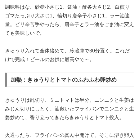
調味料はな、砂糖小さじ1、醤油・酢各大さじ2、白煎り
ゴマたっぷり大さじ1、輪切り唐辛子小さじ1、ラー油適
量。ピリ辛苦手やったら、唐辛子とラー油をごま油に変え
ても美味しいで。
きゅうり入れて全体絡めて、冷蔵庫で30分置く。これだ
けで完成！ビールのお供に最高やで～。
加熱：きゅうりとトマトのふわふわ卵炒め
きゅうりは乱切り、ミニトマトは半分、ニンニクと生姜は
みじん切りにしとく。油敷いたフライパンでニンニクと生
姜炒めて、香り立ってきたらきゅうりとトマト投入。
火通ったら、フライパンの真ん中開けて、そこに溶き卵入