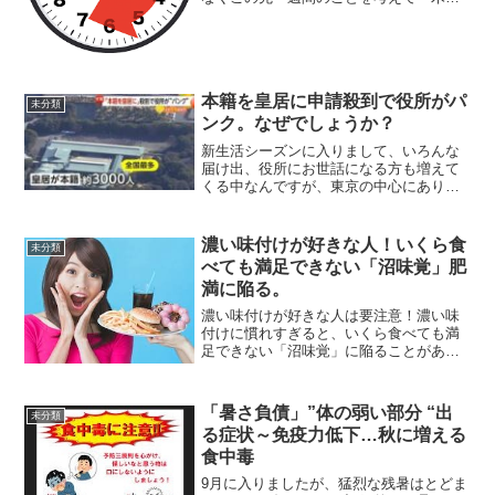
あたりが忙しくなりそうだなと思う方も
いらっしゃったり、逆にもう月曜日始ま
ったとたんから時間に追われるようにそ
んな方もいらっしゃるかも...
本籍を皇居に申請殺到で役所がパ
未分類
ンク。なぜでしょうか？
新生活シーズンに入りまして、いろんな
届け出、役所にお世話になる方も増えて
くる中なんですが、東京の中心にありま
す千代田区なんですけけれども、本籍を
皇居にする申請が急増いたしまして、区
役所が対応に追われているとのことなん
濃い味付けが好きな人！いくら食
未分類
ですね。戸籍法の改正によ...
べても満足できない「沼味覚」肥
満に陥る。
濃い味付けが好きな人は要注意！濃い味
付けに慣れすぎると、いくら食べても満
足できない「沼味覚」に陥ることがあ
る。この沼にハマってしまうと、食欲の
コントロールができなくなり、肥満はも
ちろん、心筋梗塞や脳梗塞といった重大
「暑さ負債」”体の弱い部分 “出
未分類
な病気を引き起こす可能性も...
る症状～免疫力低下…秋に増える
食中毒
9月に入りましたが、猛烈な残暑はとどま