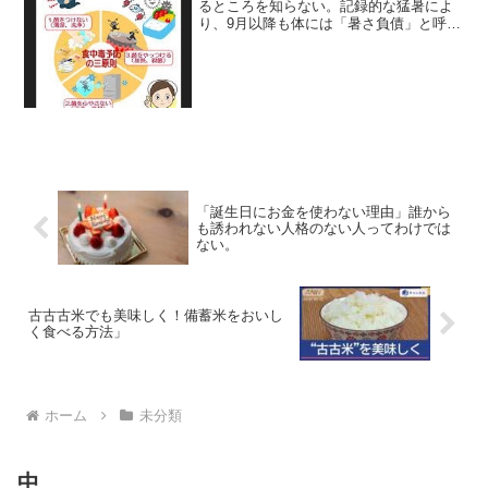
るところを知らない。記録的な猛暑によ
り、9月以降も体には「暑さ負債」と呼ば
れるものが蓄積されている。体内に蓄積
された暑さ負債残暑で増える食中毒以上
の点について詳しく説明する。新潟と秋
田で39℃を超える気...
「誕生日にお金を使わない理由」誰から
も誘われない人格のない人ってわけでは
ない。
古古古米でも美味しく！備蓄米をおいし
く食べる方法」
ホーム
未分類
中