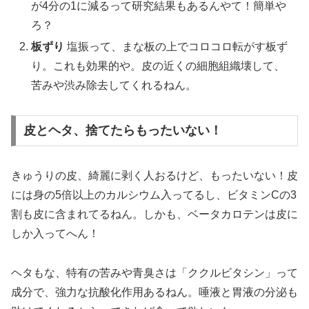
が4分の1に減るって研究結果もあるんやて！簡単や
ろ？
板ずり
塩振って、まな板の上でコロコロ転がす板ず
り。これも効果的や。皮の近くの細胞組織壊して、
苦みや渋み除去してくれるねん。
皮とヘタ、捨てたらもったいない！
きゅうりの皮、綺麗に剥く人おるけど、もったいない！皮
には身の5倍以上のカルシウム入ってるし、ビタミンCの3
割も皮に含まれてるねん。しかも、ベータカロテンは皮に
しか入ってへん！
ヘタもな、特有の苦みや青臭さは「ククルビタシン」って
成分で、強力な抗酸化作用あるねん。唾液と胃液の分泌も