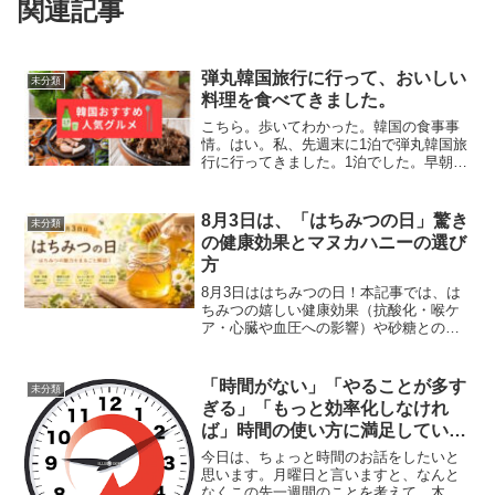
関連記事
弾丸韓国旅行に行って、おいしい
未分類
料理を食べてきました。
こちら。歩いてわかった。韓国の食事事
情。はい。私、先週末に1泊で弾丸韓国旅
行に行ってきました。1泊でした。早朝の
飛行機で韓国に行くと、大体もう9時半ぐ
らいには韓国に着くんですよ。朝の。
へ〜。そんなに早く着くんだ。はい。次
8月3日は、「はちみつの日」驚き
未分類
の日も最終便が夜9時...
の健康効果とマヌカハニーの選び
方
8月3日ははちみつの日！本記事では、は
ちみつの嬉しい健康効果（抗酸化・喉ケ
ア・心臓や血圧への影響）や砂糖との違
い、1歳未満に与えてはいけない理由を徹
底解説！マヌカハニーなど人気の種類や
カチカチ結晶化の簡単な直し方まで、こ
「時間がない」「やることが多す
未分類
れ1冊で完全網羅でき...
ぎる」「もっと効率化しなけれ
ば」時間の使い方に満足していな
いすべての方へ
今日は、ちょっと時間のお話をしたいと
思います。月曜日と言いますと、なんと
なくこの先一週間のことを考えて 木金