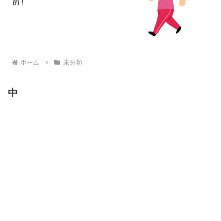
的！
ホーム
未分類
中