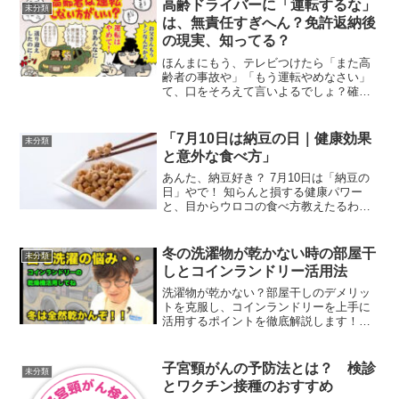
形式でお届けするコーナー です。はい、
高齢ドライバーに「運転するな」
未分類
今日のテーマはマイケル...
は、無責任すぎへん？免許返納後
の現実、知ってる？
ほんまにもう、テレビつけたら「また高
齢者の事故や」「もう運転やめなさい」
て、口をそろえて言いよるでしょ？確か
にな、事故は怖いし、みんなの命を守ら
んといかん。そんなんは当たり前の話
や。でもな、ちょっと考えてみてほしい
「7月10日は納豆の日｜健康効果
未分類
んですわ。「運転やめろ」「...
と意外な食べ方」
あんた、納豆好き？ 7月10日は「納豆の
日」やで！ 知らんと損する健康パワー
と、目からウロコの食べ方教えたるわ！
もしもし、あんた毎日暑いけど元気にし
てる？ おばちゃんやで！ 今日はな、あん
たらにお得な情報を持ってきてん。実
冬の洗濯物が乾かない時の部屋干
未分類
は、明日、7月10...
しとコインランドリー活用法
洗濯物が乾かない？部屋干しのデメリッ
トを克服し、コインランドリーを上手に
活用するポイントを徹底解説します！冬
は洗濯物が乾かへん？そりゃ、みんな悩
むわな！外は寒いし、太陽も気まぐれや
し、ほんま困るよな。ほな、今回はおば
子宮頸がんの予防法とは？ 検診
未分類
ちゃんが部屋干しのコツと...
とワクチン接種のおすすめ