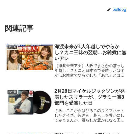
bulldog
関連記事
海渡未来が1人年越しでやらか
未分類
し？カニ三昧の翌朝…お雑煮に無
いアレ
【海渡未来アナ】大阪でまさかのぼっち
年越し！？カニと日本酒で優勝したはず
が…お雑煮でやらかした「あれ」とは？
まいど！最近、スーパーの袋詰めでサッ
カー台のロール袋を開けるのに、指先に
潤いがなくて苦戦してる大阪のおばちゃ
2月28日マイケルジャクソンが発
未分類
んです。さてさて、みなさ...
表したスリラーが、グラミー賞8
部門を受賞した日
さあ、ここからはひろこのライフハット
したクイズ。皆さん、暮らしを豊かにし
てみませんか。暮らしが豊かになる工夫
や豆知識、いわゆるライフハックの中か
ら、思わずハッとした優れものをクイズ