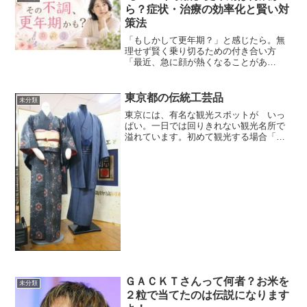
バタのせいか、疲れが溜...
ら？症状・治療の効率化と賢い対
策法
「もしかして更年期？」と感じたら。無
理せず賢く乗り切るための付き合い方
「最近、急に顔が熱くなることがあ
る…」「なんや分からんけど、イライラ
が止まらん！」「これって更年期なんか
な？ それとも病気？」40代を過ぎたあた
東京都の伝統工芸品
未分類
りから、急に体調が変わり始...
東京には、有名な観光スポットが いっ
ぱい。一日では回りきれない観光名所で
溢れています。初めて観光する場合「ど
こへ行けばいいのか良いのか」と迷って
しまいます。必ずおさえておきたい定番
を紹介します。東京スカイツリー、東京
タワー、東京駅、六本木ヒ...
ＧＡＣＫＴさんって何者？お米を
未分類
２粒で当てたのは伝説になります