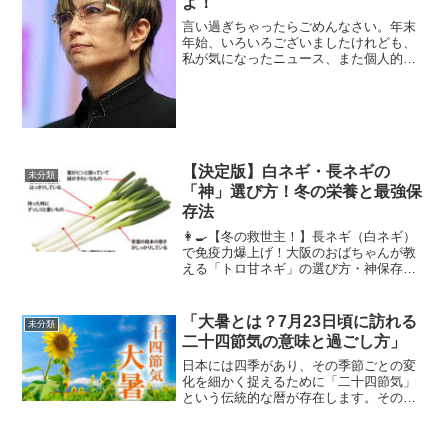
よ！
言い過ぎちゃったらごめんなさい。年末
年始、いろいろございましたけれども、
私が気になったニュース、また個人的な
出来事の中から最後に一言、言わせてい
ただく企画でございます。今日はです
ね、ちょっとね。どうしようか悩んだけ
ど、正直一番気になったんで...
【決定版】白ネギ・長ネギの
未分類
「神」選び方！冬の栄養と最強保
存法
👩‍🍳【冬の救世主！】長ネギ（白ネギ）
で免疫力爆上げ！大阪のおばちゃんが教
える「トロ甘ネギ」の選び方・神保存・
究極の食べ方！皆さん、おはようさんど
す！✨今日も張り切って、旬の美味しい
お話をさせてもらいますわよ〜。いや
「大暑とは？7月23日頃に訪れる
未分類
ぁ、朝晩の冷え込みが身に...
二十四節気の意味と過ごし方」
日本には四季があり、その季節ごとの変
化を細かく捉えるために「二十四節気」
という伝統的な暦が存在します。その中
でも「大暑」は、夏の盛りにあたる時期
を表す節気です。大暑は毎年7月23日頃に
訪れ、夏の最も暑い時期とされていま