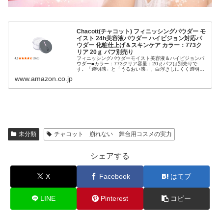
Chacott(チャコット) フィニッシングパウダー モ
イスト 24h美容液パウダー ハイビジョン対応パ
ウダー 化粧仕上げ＆スキンケア カラー：773ク
リア 20ｇ パフ別売り
フィニッシングパウダーモイスト美容液＆ハイビジョンパ
ウダー■カラー：773クリア容量：20ｇパフは別売りで
す。「透明感」と「うるおい感」、白浮きしにくく透明な
カバー力を発揮する保湿力の高いハイビジョン対応パウダ
www.amazon.co.jp
ー。【うるおいヴェール／透明な...
未分類
チャコット 崩れない 舞台用コスメの実力
シェアする
X
Facebook
はてブ
LINE
Pinterest
コピー