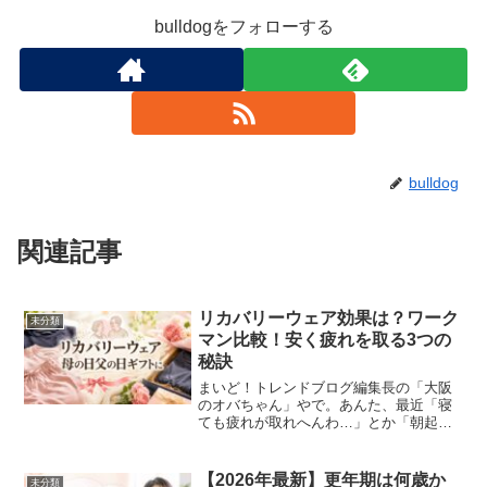
bulldogをフォローする
bulldog
関連記事
リカバリーウェア効果は？ワーク
未分類
マン比較！安く疲れを取る3つの
秘訣
まいど！トレンドブログ編集長の「大阪
のオバちゃん」やで。あんた、最近「寝
ても疲れが取れへんわ…」とか「朝起き
た瞬間から体がズーンと重たいねん」っ
て悩んでへん？ わかるわぁ、ほんまそれ
な。年齢のせいか、はたまた日々のバタ
【2026年最新】更年期は何歳か
未分類