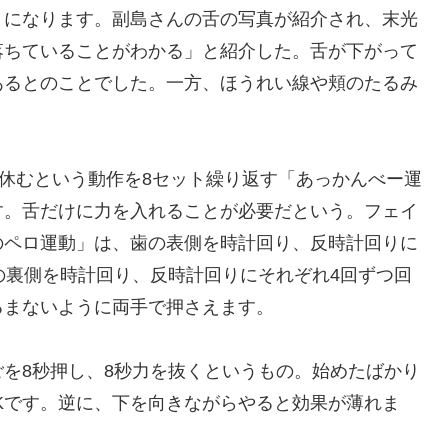
りになります。副島さんの舌の写真が紹介され、末光
落ちていることがわかる」と紹介した。舌が下がって
あるとのことでした。一方、
ほうれい線
や頬のたるみ
秒休むという動作を8セット繰り返す「あっかんべー
運
す。舌だけに力を入れることが必要だという。フェイ
の
ペロ
運動」は、歯の表側を時計回り、反時計回りに
の裏側を時計回り、反時計回りにそれぞれ4回ずつ回
るまないように両手で押さえます。
を8秒押し、8秒力を抜くというもの。始めたばかり
Kです。逆に、下を向きながらやると効果が薄れま