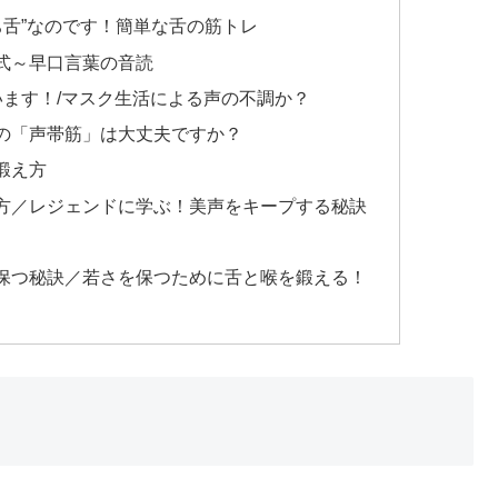
ち舌”なのです！簡単な舌の筋トレ
式～早口言葉の音読
います！/マスク生活による声の不調か？
の「声帯筋」は大丈夫ですか？
鍛え方
方／レジェンドに学ぶ！美声をキープする秘訣
保つ秘訣／若さを保つために舌と喉を鍛える！