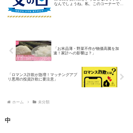
なんでしょうね。私、このコーナーで、
母の日のためにっていうので、やらせて
いただいてるんですが、父の日のためっ
ていうのをもう取り上げることすら忘れ
てました。いや、いい...
「お米品薄・野菜不作が物価高騰を加
速！家計への影響は？」
「ロマンス詐欺が急増！マッチングアプ
リ悪用の投資詐欺に要注意」
ホーム
未分類
中