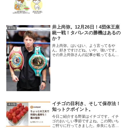
でも、今後発症する可能性があるのだと
か。そこで今回は、大人でも発症する意
外なアレルギーについ...
井上尚弥。12月26日！4団体王座
未分類
統一戦！タパレスの勝機はあるの
か？
井上尚弥。はいはい、よう言ってるや
ん。好きですけどね。いや、強いです。
その井上尚弥さんの記事が載ってるんで
すが、ボクシング世界スーパーバンタム
級王者、井上尚弥が世界最速の二階級4団
体統一を狙う。12月26日、東京有明アリ
ーナでWBAスーパー...
イチゴの目利き、そして保存法！
未分類
知っトクポイント。
今日ご紹介する野菜はイチゴです。イチ
ゴのおいしい季節ですよね。この間いち
ご狩りに行ってきました。奈良にも古都