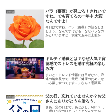
華とか言ってね、あるんですけれども、
アスカルビーとかね、ほんといろんな品
種がありますよね。栃木県の とちおとめ
バラ（薔薇）が見ごろ！きれいで
未分類
とか、そして愛知県のア...
すね。でも育てるの一年中 大変
なんですよ!
今日はですね、バラ（薔薇）の話をしま
しょう。なんですけども、なぜバラなの
かといいますと、実家で五年以上前か
ら、最初はね、玄関の前から1株2株育て
ようと思って育て始めたバラが今では250
種類、500株以上バラを育てるぐらいにな
りまして。広い広...
ギルティ消費とは？なぜ人気？背
未分類
徳感でストレスを消す究極の楽し
み方
まいど！トレンド情報には目がない、浪
速の編集長やで。最近「健康のためにせ
いろ蒸し食べてます～」なんて意識高い
こと言うてたかと思えば、その裏で「や
っぱり脂と糖は正義や！」って叫んでる
自分、おらん？今日は、今SNSや若者の
父の日、忘れていませんか？お父
未分類
間で大バズりしてる「ギ...
さんにありがとうを贈ろう。
さあ、父の日まで、あと少し。6月18日、
日曜日が父の日ということなんですが、