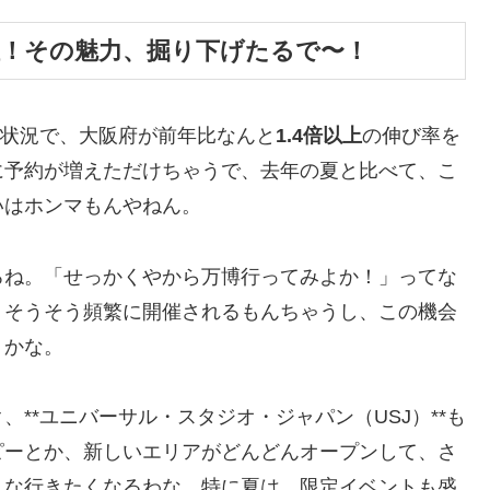
位！その魅力、掘り下げたるで〜！
約状況で、大阪府が前年比なんと
1.4倍以上
の伸び率を
に予約が増えただけちゃうで、去年の夏と比べて、こ
いはホンマもんやねん。
ろね。「せっかくやから万博行ってみよか！」ってな
、そうそう頻繁に開催されるもんちゃうし、この機会
うかな。
**ユニバーサル・スタジオ・ジャパン（USJ）**も
ピーとか、新しいエリアがどんどんオープンして、さ
んな行きたくなるわな。特に夏は、限定イベントも盛