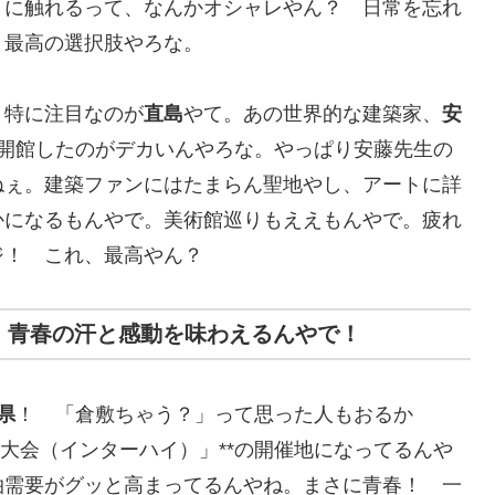
トに触れるって、なんかオシャレやん？ 日常を忘れ
、最高の選択肢やろな。
、特に注目なのが
直島
やて。あの世界的な建築家、
安
*が開館したのがデカいんやろな。やっぱり安藤先生の
ねぇ。建築ファンにはたまらん聖地やし、アートに詳
かになるもんやで。美術館巡りもええもんやで。疲れ
ジ！ これ、最高やん？
！青春の汗と感動を味わえるんやで！
県
！ 「倉敷ちゃう？」って思った人もおるか
育大会（インターハイ）」**の開催地になってるんや
泊需要がグッと高まってるんやね。まさに青春！ 一