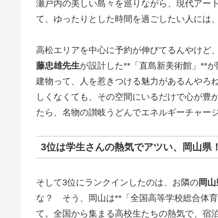
瀬戸内の美しい島々を巡りながら、現代アー
て、ゆったりとした時間を過ごしたい人には
高松エリアを中心に予約が伸びてるんやけど
藤忠雄先生
が設計した**「直島新美術館」*
建物って、人を惹きつける魅力があるんやろ
しくなくても、その空間にいるだけで心が豊
たら、名物の讃岐うどんでエネルギーチャー
3位は学生さんの熱気でアツい、岡山県
そして3位にランクインしたのは、お隣の
岡山
な？ そう、岡山は**「全国高等学校総合体
て。全国から集まる高校生たちの熱気で、宿