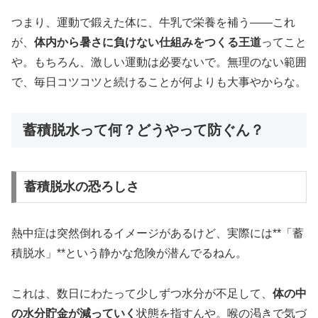
つまり、運動で鍛えた体に、牛乳で栄養を補う――これ
が、
体内から暑さに負けない仕組みをつくる王道
ってこと
や。もちろん、激しい運動は必要ないで。無理のない範囲
で、毎日コツコツと続けることが何よりも大事やからな。
蓄積脱水って何？どうやって防ぐん？
蓄積脱水の恐ろしさ
熱中症は突然倒れるイメージがあるけど、実際には**「蓄
積脱水」**という静かな危険が潜んでるねん。
これは、数日にわたって少しずつ水分が不足して、
体の中
の水分貯金が減っていく
状態を指すんや。喉の渇きで気づ