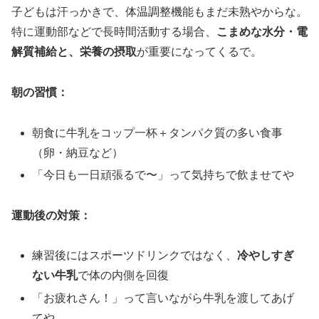
子どもは汗っかきで、体温調整機能もまだ未熟やからな。
特に運動部などで長時間活動する場合、
こまめな水分・電
解質補給と、栄養の摂取
が重要になってくるで。
朝の習慣：
朝食に牛乳をコップ一杯＋タンパク質の多い食事
（卵・納豆など）
「今日も一日頑張るで〜」って気持ちで飲ませてや
運動後の対策：
練習後にはスポーツドリンクではなく、
冷やしすぎ
ない牛乳
で体の内側を回復
「お疲れさん！」って言いながら牛乳を渡してあげ
てや