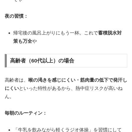
夜の習慣：
帰宅後の風呂上がりにもう一杯。これで
蓄積脱水対
策も万全
や
高齢者（60代以上）の場合
高齢者は、
喉の渇きを感じにくい・筋肉量の低下で発汗し
にくい
といった特性があるから、熱中症リスクが高いね
ん。
毎朝のルーティン：
「牛乳を飲みながら軽くラジオ体操」を習慣にして