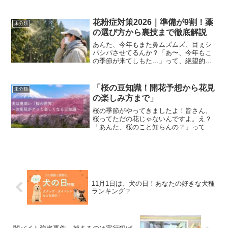
ョイスしたのはこちら。ゴルフで母親に
負けるなんて。 ということで、うわちゃ
んもゴルフをされてると思いますけれど
花粉症対策2026｜準備が9割！薬
未分類
も、うちの父親が今年...
の選び方から裏技まで徹底解説
あんた、今年もまた鼻ムズムズ、目ぇシ
パシパさせてるんか？「あ〜、今年もこ
の季節が来てしもた…」って、絶望的な
顔してるんが目に見えるわ。わかる、わ
かるでぇ。ウチも昔は「目玉取り出して
タワシでゴシゴシ洗いたい！」って発狂
「桜の豆知識！開花予想から花見
未分類
しそうになってたからな。...
の楽しみ方まで」
桜の季節がやってきましたよ！皆さん、
桜ってただの花じゃないんですよ。え？
「あんた、桜のこと知らんの？」って言
われたら困るので、今回は、桜にまつわ
る豆知識をガッツリお届けしますわ！開
花予想から、花見の楽しみ方まで、全て
しっかりお伝えしますから...
11月1日は、犬の日！あなたの好きな犬種
ランキング？