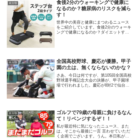
しく冬至を迎えよう！冬至とは？基本情
食後2分のウォーキングで健康に
未分類
報を解説冬至（とうじ）は...
なるのか？糖尿病のリスクを減ら
す！
世界中の美容と健康にまつわるニュース
をご紹介しています。食後2分のウォーキ
ングで健康になるのか？ダイエットする
には、有酸素運動を最低20分しなきゃい
けないとかいう定説がございますよね。
でも食後に2分程ウォーキングするだけで
も健康になれるとい...
全国高校野球、慶応が優勝。甲子
未分類
園の土は、無くならないのかな？
さあ、今日は何ですが、第105回全国高校
野球選手権記念大会の決勝が、甲子園球
場で行われました。慶応が8対2で仙台育
英を破りまして、107年ぶり2度目の優勝
を果たしたんですね。ここで先に私が自
白しておきますと、私が通っていた高校
に野球部がなか...
ゴルフで79歳の母親に負けるなん
未分類
て！リベンジするぞ！！
私が最近特に気になったニュース、また
は、そこから最後に一言 言わせていただ
く企画でございます。うん。本日私がチ