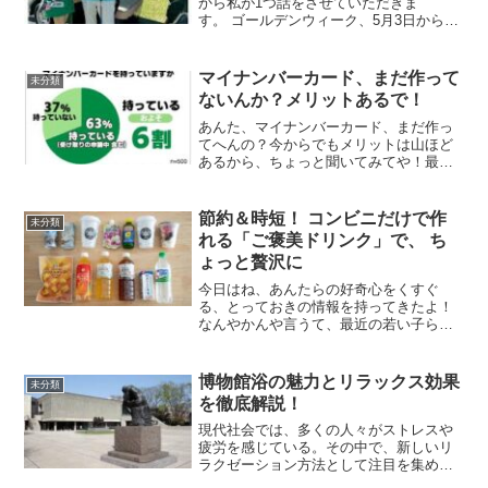
から私が1つ話をさせていただきま
す。 ゴールデンウィーク、5月3日から私
は山梨に帰ってまいりました。3日に到
着。 家族でゴルフをしよう。79歳の母は
い。83歳の父、この3人でゴルフを回ろう
マイナンバーカード、まだ作って
未分類
ねと。当然、私は...
ないんか？メリットあるで！
あんた、マイナンバーカード、まだ作っ
てへんの？今からでもメリットは山ほど
あるから、ちょっと聞いてみてや！最
近、返納する人も増えてきてるけど、デ
メリットもあるからしっかり考えなあか
んで。おばちゃんが教えたるから、よ～
節約＆時短！ コンビニだけで作
未分類
く聞いとき！1. 健康保険...
れる「ご褒美ドリンク」で、 ち
ょっと贅沢に
今日はね、あんたらの好奇心をくすぐ
る、とっておきの情報を持ってきたよ！
なんやかんや言うて、最近の若い子らは
コンビニをよう利用するやろ？せやから
今日は、コンビニで手軽に作れる、「夏
にぴったり！ コンビニアレンジドリン
博物館浴の魅力とリラックス効果
未分類
ク」 の裏技を教えたるわ！...
を徹底解説！
現代社会では、多くの人々がストレスや
疲労を感じている。その中で、新しいリ
ラクゼーション方法として注目を集めて
いるのが「博物館浴」だ。博物館浴と