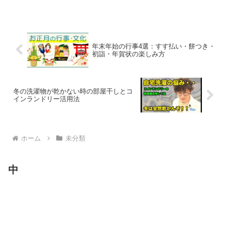
は、博物館を訪れ、その中の展示物や雰
囲気を楽しむことで心身をリラックスさ
せる方法である。博物館浴は...
年末年始の行事4選：すす払い・餅つき・
初詣・年賀状の楽しみ方
冬の洗濯物が乾かない時の部屋干しとコ
インランドリー活用法
ホーム
未分類
中