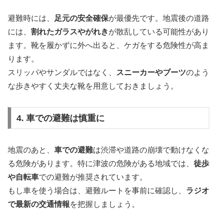
避難時には、
足元の安全確保
が最優先です。地震後の道路
には、
割れたガラスやがれき
が散乱している可能性があり
ます。靴を履かずに外へ出ると、ケガをする危険性が高ま
ります。
スリッパやサンダルではなく、
スニーカーやブーツ
のよう
な歩きやすく丈夫な靴を用意しておきましょう。
4. 車での避難は慎重に
地震のあと、
車での避難
は渋滞や道路の崩壊で動けなくな
る危険があります。特に津波の危険がある地域では、
徒歩
や自転車
での避難が推奨されています。
もし車を使う場合は、避難ルートを事前に確認し、
ラジオ
で最新の交通情報
を把握しましょう。