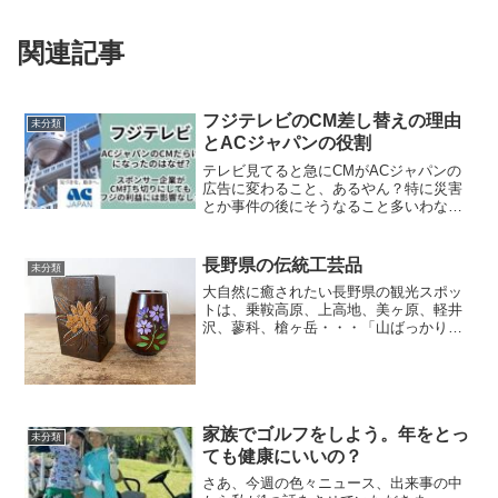
関連記事
フジテレビのCM差し替えの理由
未分類
とACジャパンの役割
テレビ見てると急にCMがACジャパンの
広告に変わること、あるやん？特に災害
とか事件の後にそうなること多いわな。
視聴者は「なんでCM変わったん？」とか
「いつまで続くん？」とか思うやん。フ
ジテレビのCMが差し替えられる理由フジ
長野県の伝統工芸品
未分類
テレビをはじめ、日...
大自然に癒されたい長野県の観光スポッ
トは、乗鞍高原、上高地、美ヶ原、軽井
沢、蓼科、槍ヶ岳・・・「山ばっかり
じゃん」といわれそうですね。それで
は、ほかの観光地は、松本城、善光寺、
大王わさび農場、野尻湖、野沢温泉など
など 信州そばもおいしいで...
家族でゴルフをしよう。年をとっ
未分類
ても健康にいいの？
さあ、今週の色々ニュース、出来事の中