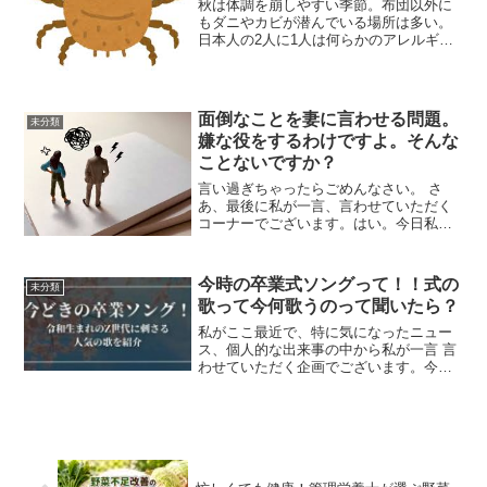
秋は体調を崩しやすい季節。布団以外に
もダニやカビが潜んでいる場所は多い。
日本人の2人に1人は何らかのアレルギー
をもっていると言われていますが、秋は1
年で最もダニによるアレルギー反応が増
える季節です。そこで、意外なところに
潜むダニやカビを徹底...
面倒なことを妻に言わせる問題。
未分類
嫌な役をするわけですよ。そんな
ことないですか？
言い過ぎちゃったらごめんなさい。 さ
あ、最後に私が一言、言わせていただく
コーナーでございます。はい。今日私が
チョイスしたのはこちら。 面倒なことを
妻に言わせる問題。これ、心にしみませ
んか。例えば、夫婦でお出かけしたとし
今時の卒業式ソングって！！式の
未分類
ます。食事に行ったとし...
歌って今何歌うのって聞いたら？
私がここ最近で、特に気になったニュー
ス、個人的な出来事の中から私が一言 言
わせていただく企画でございます。今
日、私がチョイスしたのはこちら。今時
の卒業式ソングって。ということなんで
すが、上泉さん、私たちは50代というこ
となんですけれども、思...