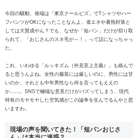
今回の騒動、発端は「東京クールビズ」でTシャツやハー
フパンツがOKになったことなんよ。省エネや暑熱対策と
しては大賛成やん？でも、なぜか「短パン」だけが切り取
られて、「おじさんのスネ毛が～！」って話になっちゃっ
た。
これ、いわゆる「ルッキズム（外見至上主義）」も絡んで
ると思うんよね。女性の服装には厳しいのに、男性には甘
いのか、それとも中年男性なら何を言ってもええの
か……。SNSで極端な意見だけがバズってしまう、現代
特有のモヤモヤした空気感がこの論争を生んでるんやと思
いますわ。
現場の声を聞いてきた！「短パンおじさ
ん」は本当に迷惑？