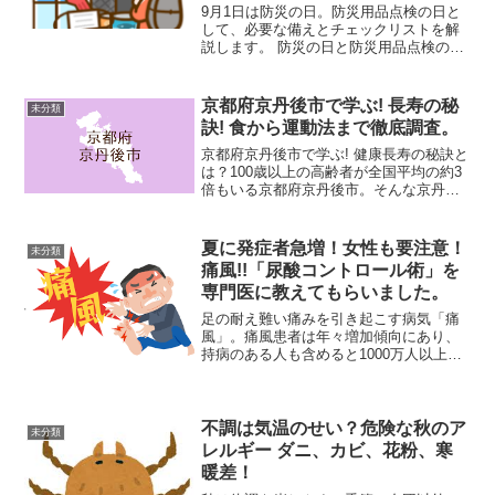
9月1日は防災の日。防災用品点検の日と
して、必要な備えとチェックリストを解
説します。 防災の日と防災用品点検の日
の重要性9月1日は、日本全国で「防災の
日」として知られています。この日は、
1923年に発生した関東大震災を契機に、
京都府京丹後市で学ぶ! 長寿の秘
未分類
災害への備えを...
訣! 食から運動法まで徹底調査。
京都府京丹後市で学ぶ! 健康長寿の秘訣と
は？100歳以上の高齢者が全国平均の約3
倍もいる京都府京丹後市。そんな京丹後
市の健康の秘密について大調査を実施し
ます。 長寿の町・京丹後市で学んだ健康
長寿の秘訣を紹介する。ゲストの松本明
夏に発症者急増！女性も要注意！
未分類
子さんは「食生...
痛風!!「尿酸コントロール術」を
専門医に教えてもらいました。
足の耐え難い痛みを引き起こす病気「痛
風」。痛風患者は年々増加傾向にあり、
持病のある人も含めると1000万人以上い
るといわれています。女性やお酒を飲ま
ない人でも油断は禁物。特に、痛風の引
き金となる尿酸値が上昇しやすい夏場
は、痛風患者が増える。...
不調は気温のせい？危険な秋のア
未分類
レルギー ダニ、カビ、花粉、寒
暖差！