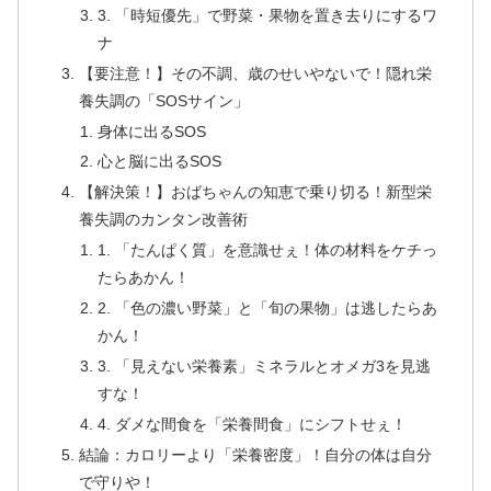
3. 「時短優先」で野菜・果物を置き去りにするワ
ナ
【要注意！】その不調、歳のせいやないで！隠れ栄
養失調の「SOSサイン」
身体に出るSOS
心と脳に出るSOS
【解決策！】おばちゃんの知恵で乗り切る！新型栄
養失調のカンタン改善術
1. 「たんぱく質」を意識せぇ！体の材料をケチっ
たらあかん！
2. 「色の濃い野菜」と「旬の果物」は逃したらあ
かん！
3. 「見えない栄養素」ミネラルとオメガ3を見逃
すな！
4. ダメな間食を「栄養間食」にシフトせぇ！
結論：カロリーより「栄養密度」！自分の体は自分
で守りや！