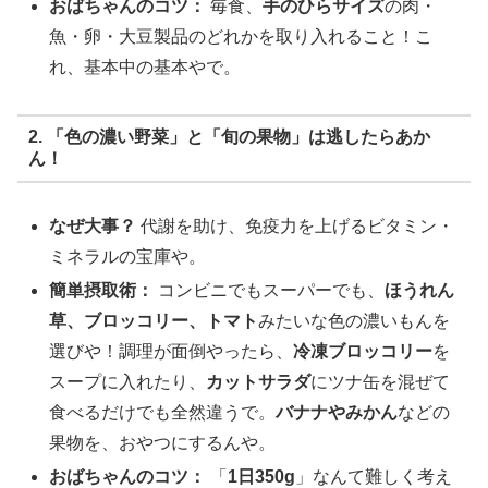
おばちゃんのコツ：
毎食、
手のひらサイズ
の肉・
魚・卵・大豆製品のどれかを取り入れること！こ
れ、基本中の基本やで。
2. 「色の濃い野菜」と「旬の果物」は逃したらあか
ん！
なぜ大事？
代謝を助け、免疫力を上げるビタミン・
ミネラルの宝庫や。
簡単摂取術：
コンビニでもスーパーでも、
ほうれん
草、ブロッコリー、トマト
みたいな色の濃いもんを
選びや！調理が面倒やったら、
冷凍ブロッコリー
を
スープに入れたり、
カットサラダ
にツナ缶を混ぜて
食べるだけでも全然違うで。
バナナやみかん
などの
果物を、おやつにするんや。
おばちゃんのコツ：
「
1日350g
」なんて難しく考え