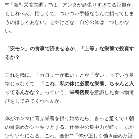
**「新型栄養失調」**は、アンタが頑張りすぎてる証拠か
もしれへん。忙しくて、ついつい手軽なもんに頼ってしま
うのはしゃあない。せやけどな、自分の体は一つしかな
い。
「安モン」の食事で済ませるか、「上等」な栄養で投資す
るか？
これを機に、「カロリーが低い」とか「安い」っていう基
準じゃなくて、「
これ、私の体に必要な栄養、ちゃんと入
ってるんかな？
」っていう、
栄養密度
を意識した食べ物選
びをしてみてくれへんか。
体がホンマに喜ぶ栄養を摂り始めたら、きっと驚くで！朝
の目覚めがシャキッとする、仕事中の集中力が続く、肌が
ツヤツヤになる…これ、全部**「体が正しく働き始めた証