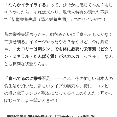
「
なんかイライラする
」って、ひそかに感じてへん？もし
そうやったら、それはズバリ、現代人特有の隠れた不調
**「新型栄養失調（隠れ栄養失調）」**のサインやで！
昔の栄養失調言うたら、戦後みたいに「食べるもんがなく
て痩せ細る」イメージやったやろ？せやけど、今は真逆
や。「
カロリーは満タン、でも体に必要な栄養素（ビタミ
ン・ミネラル・たんぱく質）がスカスカ
」っちゅう、なん
とも皮肉な状態なんよ。
「食べてるのに栄養不足」
――これ、今の忙しい日本人の
食生活が招いた、新しいタイプの病気や。特に、コンビニ
の棚と電子レンジが親友になってるそこのあんた！耳かっ
ぽじって、よー聞いときや！