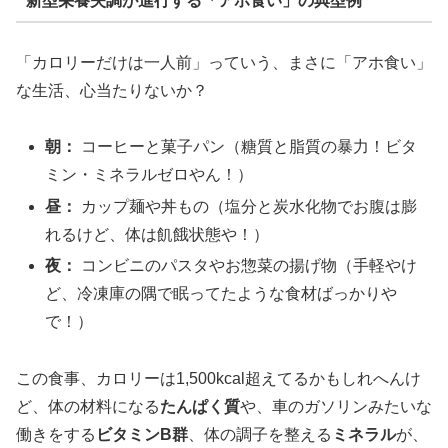
新型栄養失調が進行する「アホ食い」の典型例
「カロリーだけは一人前」っていう、まさに「アホ食い」
な生活、心当たりないか？
朝：
コーヒーと菓子パン（糖質と脂質の暴力！ビタ
ミン・ミネラルゼロやん！）
昼：
カップ麺や丼もの（塩分と炭水化物でお腹は膨
れるけど、体は飢餓状態や！）
夜：
コンビニのパスタやお惣菜の揚げ物（手軽やけ
ど、冷凍庫の隅で眠ってたような食材ばっかりや
で！）
この食事、カロリーは1,500kcal超えてるかもしれへんけ
ど、体の材料になる
たんぱく質
や、車のガソリンみたいな
働きをする
ビタミンB群
、体の調子を整える
ミネラル
が、