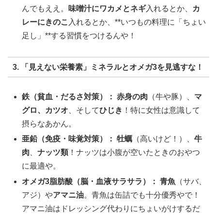
んでもええ。
味噌汁にワカメとネギ
入れるとか、
カ
レーにきのこ
入れるとか、**いつもの料理に「ちょい
足し」**する習慣をつけるんや！
3. 「見えない栄養素」ミネラルとオメガ3を見逃すな！
鉄（貧血・だるさ対策）：
赤身の肉
（牛や豚）、
マ
グロ、カツオ
、そして
ひじき
！特に女性は意識して
摂らなあかん。
亜鉛（免疫・味覚対策）：
牡蠣
（高いけど！）、
牛
肉
、
ナッツ類
！ナッツは小腹が空いたときのおやつ
に最適や。
オメガ3脂肪酸（脳・血液サラサラ）：
青魚
（サバ、
アジ）や
アマニ油
。青魚は缶詰でも十分優秀やで！
アマニ油はドレッシング代わりにちょいがけするだ