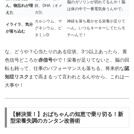
脳のガソリンが切れてるんや！脳
ん、物忘れが増
鉄、DHA（オメ
は体の中で一番電気食うんやで。
えた
ガ3）
カルシウム、マ
神経を落ち着かせる栄養が足りて
イライラ、気分
グネシウム、ビ
へん。いつもキーキーしてたらモ
が落ち込む
タミンD
テへんで！
な、どうや？心当たりのある症状、3つ以上あったら、黄
色信号どころか
赤信号
やで！栄養が足りてないと、脳の回
転も鈍って、仕事のパフォーマンスも落ちる。将来的な
認
知症リスク
まで高まるって言われとるんやから、これは一
大事や！
【解決策！】おばちゃんの知恵で乗り切る！新
型栄養失調のカンタン改善術