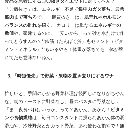
食品を悪者にする
〇〇抜きダイエット
に走ってへん？
「ご飯抜き」は、エネルギー不足で
集中力ガタ落ち
、最悪
筋肉まで落ちる
で。 「脂質抜き」は、
肌荒れ
や
ホルモン
バランスの乱れ
を招く。 カロリーは単なる
エネルギーの
数値
や。家建てるのに、「安いから」って砂と水だけで作
ってどうすんの？**鉄筋（たんぱく質）
も
セメント（ビタ
ミン・ミネラル）**もいるやろ！体重が落ちても、体が壊
れてたら意味ないねん。
3. 「時短優先」で野菜・果物を置き去りにするワナ
忙しいと、手間のかかる野菜料理は後回しになりがちやん
な。朝のトーストに野菜なし、昼のパスタに野菜なし…
「ま、夜食べればいっか」って？あかん、あかん！
ビタミ
ン
や
食物繊維
は、毎日コンスタントに摂らなあかん体の潤
滑油や。冷凍野菜とかカット野菜、あれ使わな損やで！無