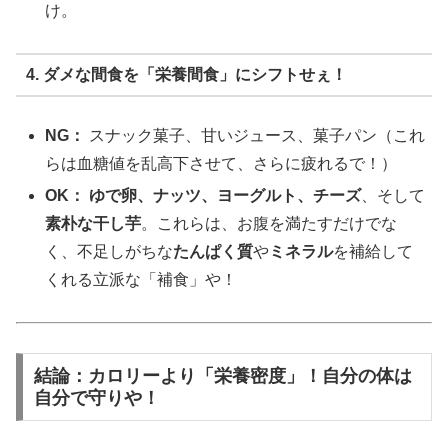
け。
4. ダメな間食を「栄養間食」にシフトせぇ！
NG：
スナック菓子、甘いジュース、菓子パン（これ
らは血糖値を乱高下させて、さらに疲れるで！）
OK：
ゆで卵、ナッツ、ヨーグルト、チーズ
、そして
素朴な干し芋
。これらは、お腹を満たすだけでな
く、不足しがちな
たんぱく質
や
ミネラル
を補給して
くれる立派な「補食」や！
結論：カロリーより「栄養密度」！自分の体は
自分で守りや！