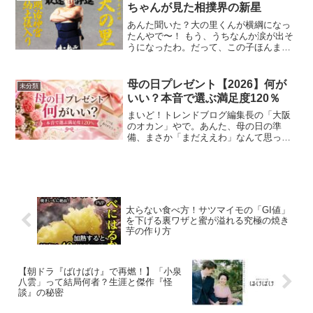
ちゃんが見た相撲界の新星
あんた聞いた？大の里くんが横綱になっ
たんやで〜！ もう、うちなんか涙が出そ
うになったわ。だって、この子ほんまに
素晴らしいねん。大の里って誰やねん？
と思てるあんたへ「大の里って誰やね
ん？」って思てるそこのあんた、ちょっ
母の日プレゼント【2026】何が
未分類
と待ちなはれ。この子はな...
いい？本音で選ぶ満足度120％
まいど！トレンドブログ編集長の「大阪
のオカン」やで。あんた、母の日の準
備、まさか「まだええわ」なんて思って
へんやろな？今日（2026年5月4日）って
もう、母の日まであと6日しかないんや
で！ネット通販の「名入れ」とか「特注
品」はもう締め切って...
太らない食べ方！サツマイモの「GI値」
を下げる裏ワザと蜜が溢れる究極の焼き
芋の作り方
【朝ドラ『ばけばけ』で再燃！】「小泉
八雲」って結局何者？生涯と傑作『怪
談』の秘密