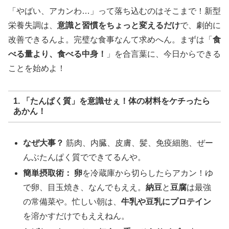
「やばい、アカンわ…」って落ち込むのはそこまで！新型
栄養失調は、
意識と習慣をちょっと変えるだけ
で、劇的に
改善できるんよ。完璧な食事なんて求めへん。まずは「
食
べる量より、食べる中身！
」を合言葉に、今日からできる
ことを始めよ！
1. 「たんぱく質」を意識せぇ！体の材料をケチったら
あかん！
なぜ大事？
筋肉、内臓、皮膚、髪、免疫細胞、ぜー
んぶたんぱく質でできてるんや。
簡単摂取術：
卵
を冷蔵庫から切らしたらアカン！ゆ
で卵、目玉焼き、なんでもええ。
納豆
と
豆腐
は最強
の常備菜や。忙しい朝は、
牛乳や豆乳にプロテイン
を溶かすだけでもええねん。