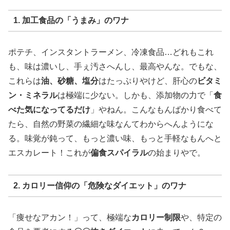
1. 加工食品の「うまみ」のワナ
ポテチ、インスタントラーメン、冷凍食品…どれもこれ
も、味は濃いし、手ぇ汚さへんし、最高やんな。でもな、
これらは
油、砂糖、塩分
はたっぷりやけど、肝心の
ビタミ
ン・ミネラル
は極端に少ない。しかも、添加物の力で「
食
べた気になってるだけ
」やねん。こんなもんばかり食べて
たら、自然の野菜の繊細な味なんてわからへんようにな
る。味覚が鈍って、もっと濃い味、もっと手軽なもんへと
エスカレート！これが
偏食スパイラル
の始まりやで。
2. カロリー信仰の「危険なダイエット」のワナ
「痩せなアカン！」って、極端な
カロリー制限
や、特定の