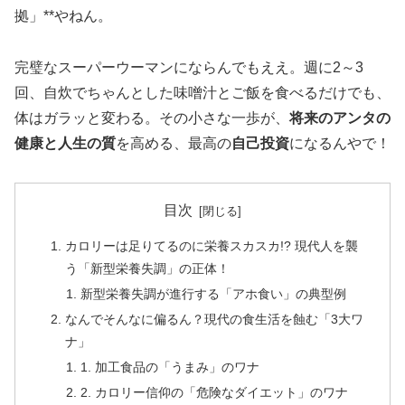
拠」**やねん。
完璧なスーパーウーマンにならんでもええ。週に2～3
回、自炊でちゃんとした味噌汁とご飯を食べるだけでも、
体はガラッと変わる。その小さな一歩が、
将来のアンタの
健康と人生の質
を高める、最高の
自己投資
になるんやで！
目次
カロリーは足りてるのに栄養スカスカ!? 現代人を襲
う「新型栄養失調」の正体！
新型栄養失調が進行する「アホ食い」の典型例
なんでそんなに偏るん？現代の食生活を蝕む「3大ワ
ナ」
1. 加工食品の「うまみ」のワナ
2. カロリー信仰の「危険なダイエット」のワナ