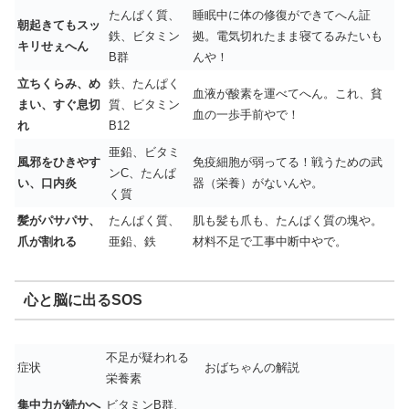
たんぱく質、
睡眠中に体の修復ができてへん証
朝起きてもスッ
鉄、ビタミン
拠。電気切れたまま寝てるみたいも
キリせぇへん
B群
んや！
立ちくらみ、め
鉄、たんぱく
血液が酸素を運べてへん。これ、貧
まい、すぐ息切
質、ビタミン
血の一歩手前やで！
れ
B12
亜鉛、ビタミ
風邪をひきやす
免疫細胞が弱ってる！戦うための武
ンC、たんぱ
い、口内炎
器（栄養）がないんや。
く質
髪がパサパサ、
たんぱく質、
肌も髪も爪も、たんぱく質の塊や。
爪が割れる
亜鉛、鉄
材料不足で工事中断中やで。
心と脳に出るSOS
不足が疑われる
症状
おばちゃんの解説
栄養素
集中力が続かへ
ビタミンB群、