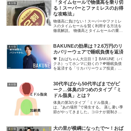
種がありますよね。栃木県の とちおとめ
「タイムセールで物価高を乗り切
未分類
とか、そして愛知県のア...
る！スーパーとファミレスのお得
な攻略法」
物価高に負けない！スーパーやファミレ
スのタイムセールを賢く利用する方法を
徹底解説。 物価高とタイムセールの重要
性ここ最近、物価の上昇が家計を直撃し
ている。特に食料品や日常的に使う品々
の価格が高騰しており、多くの家庭が節
BAKUNEの効果は？2.6万円のリ
未分類
約を余儀なくされている...
カバリーウェアで睡眠負債を返済
💖【おばちゃん大注目！】BAKUNE（バ
クネ）ってホンマに効くの？💸睡眠負債
を返済する「リカバリーウェア投資」の
リアルな効果と選び方！はじめに：あん
た、ちゃんと寝てる！？🌃どうも〜！ト
レンド大好き、お金大好き、そして睡眠
30代半ばから50代半ばまでがピ
未分類
大好き（になりたい！...
ーク…体臭の3つめのタイプ「ミ
ドル脂臭」とは？
体臭の第3のタイプ「ミドル脂臭」
は、"あの場所 "で発生する。 蒸し暑い季
節がやってきました。コロナが規制され
なくなりました。他人との距離が近くな
るにつれ、「自分のニオイが気になる」
という人が増えています。 ◇ミドル世代
大の里が横綱になったで〜！おば
未分類
のニオイ識別◇枕のニ...