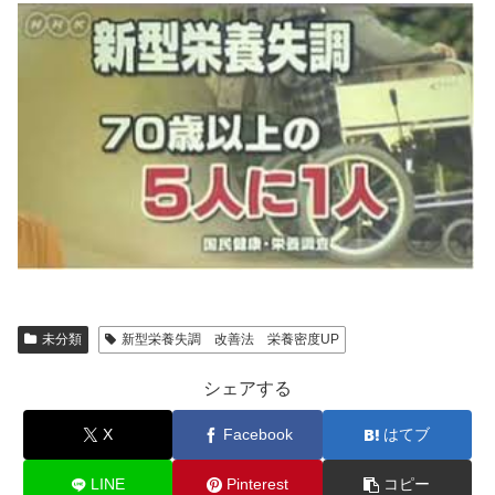
未分類
新型栄養失調 改善法 栄養密度UP
シェアする
X
Facebook
はてブ
LINE
Pinterest
コピー