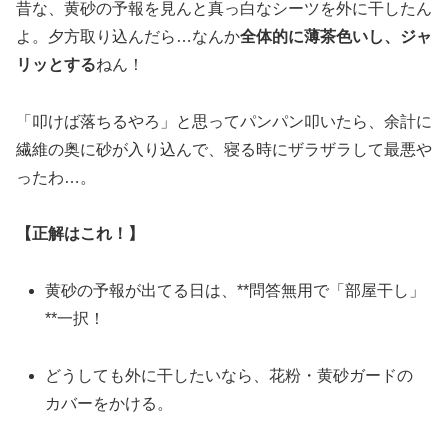
昔な、黄砂の予報を見んと真っ白なシーツを外に干したん
よ。夕方取り込んだら…なんか
全体的に薄茶色いし、ジャ
リッとする
ねん！
「叩けば落ちるやろ」と思ってパンパン叩いたら、余計に
繊維の奥に砂が入り込んで、寝る時にザラザラして最悪や
ったわ…。
【正解はこれ！】
黄砂の予報が出てる日は、**問答無用で「部屋干し」
**一択！
どうしても外に干したいなら、花粉・黄砂ガードの
カバーをかける。