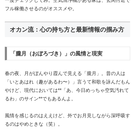
一度チェックしてみ。空気清浄機がある家は、玄関付近で
フル稼働させるのがオススメや。
オカン流：心の持ち方と最新情報の掴み方
「朧月（おぼろづき）」の風情と現実
春の夜、月がぼんやり霞んで見える「朧月」。昔の人は
「いとあはれ（趣があるわ〜）」言うて和歌を詠んだもん
やけど、現代においては**「あ、今日めっちゃ空気汚れて
るわ」のサイン**でもあるんよ。
風情を感じるのはええけど、外でお月見しながら深呼吸す
るのはやめときな（笑）。