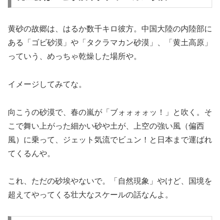
黄砂の故郷は、はるか数千キロ彼方。中国大陸の内陸部に
ある「ゴビ砂漠」や「タクラマカン砂漠」、「黄土高原」
っていう、めっちゃ乾燥した場所や。
イメージしてみてな。
向こうの砂漠で、春の嵐が「ブォォォォッ！」と吹く。そ
こで舞い上がった細かい砂や土が、上空の強い風（偏西
風）に乗って、ジェット気流でビュン！と日本まで運ばれ
てくるんや。
これ、ただの砂埃やないで。「自然現象」やけど、国境を
超えてやってくる壮大なスケールの話なんよ。