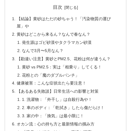
目次
【結論】黄砂はただの砂ちゃう！「汚染物質の運び
屋」や
黄砂はどこから来るん？なんで春なん？
発生源はゴビ砂漠やタクラマカン砂漠
なんで3月〜5月なん？
【勘違い注意】黄砂とPM2.5、花粉は何が違うん？
黄砂 vs PM2.5：実は「相乗り」してくる！
花粉との「魔のダブルパンチ」
健康被害：こんな症状出たら要注意！
【あるある失敗談】日常生活への影響と対策
1. 洗濯物：「外干し」は自殺行為や！
2. 車のボディ：「乾拭き」したら傷だらけ！
3. 家の中：「換気」は最小限に！
オカン流：心の持ち方と最新情報の掴み方