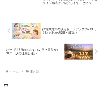
クイズ形式でご紹介します。ということ
で、今日のテーマはこちら。オープンし
たばかりのグラングリーン南館に行って
きました。はい。先月オープンしたばか
りのグラングリン南館なん...
静電気対策の決定版！ドアノブのバチッ
を防ぐ3つの習慣と服選び
なぜ1月17日はおむすびの日？震災から
31年、涙の理由と違い
ホーム
未分類
中