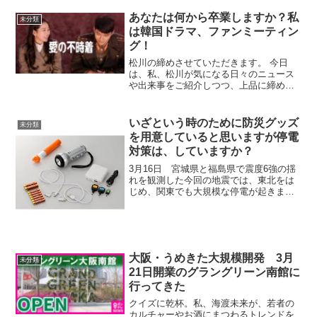
か。あんまりよくなかったその日は、結
構ホームランも4発ぐらいだったかな打た
あなたは何から卒業しますか？私
未分類
れた。でもなんか打たれ...
は韓国ドラマ、ファンミーティン
グ！
松川の締めさせていただきます。 今日
は、私、松川が気になる日々のニュース
や出来事をご紹介しつつ、上品に締めさ
せていただきたいと思います。はい、締
めさせていただきます。ということで、
今日の締めのティッシュ、話題はこちら
いざという時のために防災グッズ
未分類
です。 私、が韓国ドラマ...
を用意していると思いますが停電
対策は、していますか？
3月16日 宮城県と福島県で震度6強の揺
れを観測した今回の地震では、東北をは
じめ、関東でも大規模な停電が起きまし
た。電力システムに詳しい専門家は「震
源に近い発電所が地震によって運転を停
止し、電力の需要と供給のバランスが大
きく崩れたことが原因...
大阪・うめきた大規模開発 3月
未分類
21日開業のグラングリーン南館に
行ってきた
クイズに乾杯。私、海渡未来が、若者の
カルチャーやお酒にまつわるトレンドを