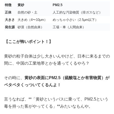
特徴
黄砂
PM2.5
正体
自然の砂・土
人工的な汚染物質（排ガスなど）
大きさ
大きめ（4〜10μm）
めっちゃ小さい（2.5μm以下）
発生源
砂漠（自然由来）
工場・車（人間由来）
【ここが怖いポイント！】
黄砂の粒子自体は少し大きいんやけど、日本に来るまでの
間に、中国の工業地帯とかを通ってくるやろ？
その時に、
黄砂の表面にPM2.5（硫酸塩とか有害物質）が
ペタペタくっついてくるんよ！
言うなれば、**「黄砂というバスに乗って、PM2.5という
毒を持った客がやってくる」**みたいなもんや。