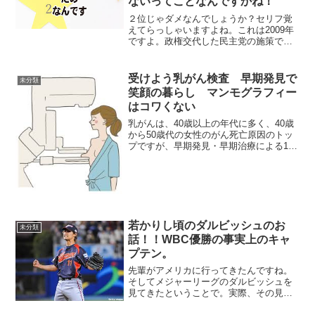
ないってことなんですかね！
２位じゃダメなんでしょうか？セリフ覚
えてらっしゃいますよね。これは2009年
ですよ。政権交代した民主党の施策で最
も国民の注目を集めたのが、事業仕分け
がありましたよね。これは、歳出の削減
を目指して、国や自治体の事業を問い直
受けよう乳がん検査 早期発見で
未分類
す中で次世代のスーパ...
笑顔の暮らし マンモグラフィー
はコワくない
乳がんは、40歳以上の年代に多く、40歳
から50歳代の女性のがん死亡原因のトッ
プですが、早期発見・早期治療による10
年後の生存率は90％以上【注】です。早
期発見のためには、コロナ禍でも40歳か
ら2年に1回、定期的に乳がん検診を受診
することが...
若かりし頃のダルビッシュのお
未分類
話！！WBC優勝の事実上のキャ
プテン。
先輩がアメリカに行ってきたんですね。
そしてメジャーリーグのダルビッシュを
見てきたということで。実際、その見た
試合ではダルビッシュ投手はどうでした