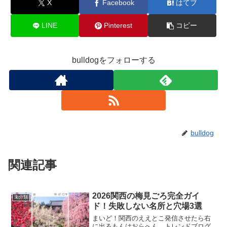
X
Facebook
はてブ
LINE
Pinterest
コピー
bulldogをフォローする
bulldog
関連記事
2026関西の梅見ごろ完全ガイ
未分類
ド！失敗しない名所と穴場3選
まいど！関西のええとこ発信させたら右
に出るもんはおらへん、トレンドブログ