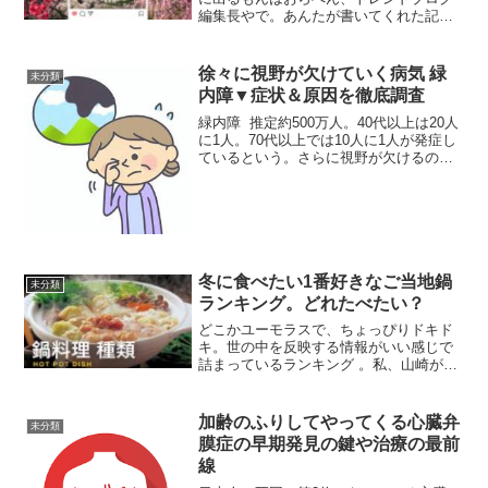
編集長やで。あんたが書いてくれた記
事、情報はしっかりしてるけど、ちょっ
と「教科書」みたいで、読者の心にグッ
とくる「体温」が足りひんのとちゃう？
徐々に視野が欠けていく病気 緑
未分類
梅見に行こうと思ってる人は...
内障▼症状＆原因を徹底調査
緑内障 推定約500万人。40代以上は20人
に1人。70代以上では10人に1人が発症し
ているという。さらに視野が欠けるのに
自覚症状なし！？失明にもつながる緑内
障今日のテーマは「緑内障の早期発見
法」。緑内障とは目の神経に障害が起こ
り、視野が...
冬に食べたい1番好きなご当地鍋
未分類
ランキング。どれたべたい？
どこかユーモラスで、ちょっぴりドキド
キ。世の中を反映する情報がいい感じで
詰まっているランキング 。私、山崎がだ
ご。とっても知りたい。近頃のランキン
グ記事をご紹介しまして、どのくらい共
感できるのかプチ検証を行う企画で
加齢のふりしてやってくる心臓弁
未分類
す。 さあ、今週扱うのは冬...
膜症の早期発見の鍵や治療の最前
線