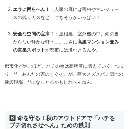
エサに困らへん！
：人家の庭には害虫や甘いジュー
スの残りカスなど、ごちそうがいっぱい！
安全な空間の宝庫！
：屋根裏、室外機の中、雨の当
たらない静かな軒下…。まさに
高級マンション並み
の営巣スポット
が都市には溢れとるんや。
都市化が進むほど、ハチの巣は高密度に増えていく。つま
り、**「あんたの家のすぐそこが、巨大スズメバチ団地の
建設現場」**になっとるかもしれへんねん。
2️⃣ 命を守る！秋のアウトドアで「ハチを
ブチ切れさせへん」ための鉄則