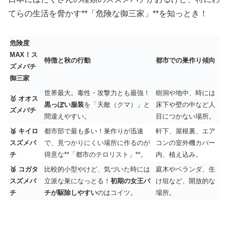
てらの生活を脅かす**「危険な御三家」**を知っとき！
危険度
MAX！ス
特徴と秋の行動
都市での巣作り傾向
ズメバチ
御三家
世界最大。毒性・攻撃力とも最強！
樹洞や地中、時には
🥇 オオス
黒っぽい服装
を「天敵（クマ）」と
床下や壁の中など人
ズメバチ
間違えやすい。
目につかない場所。
🥈 キイロ
都市部で最も多い！巣作りが迅速
軒下、屋根裏、エア
スズメバ
で、見つかりにくい場所に作るのが
コンの室外機カバー
チ
得意な**「都市のテロリスト」**。
内、植え込み。
🥉 コガタ
比較的小型やけど、気づいた時には
庭木やベランダ、生
スズメバ
立派な巣になっとる！
初期の女王バ
け垣など、開放的な
チ
チが駆除しやすい
のはコイツ。
場所。