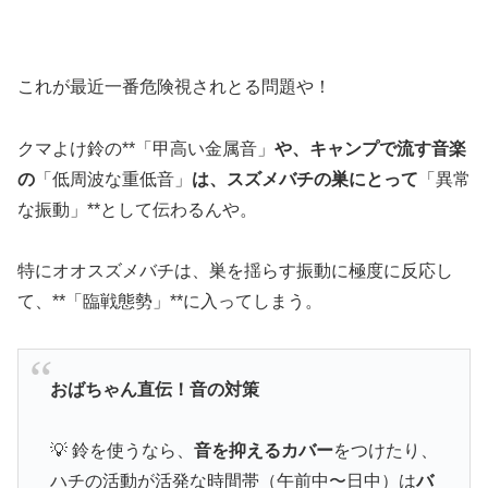
これが最近一番危険視されとる問題や！
クマよけ鈴の**「甲高い金属音」
や、キャンプで流す音楽
の
「低周波な重低音」
は、スズメバチの巣にとって
「異常
な振動」**として伝わるんや。
特にオオスズメバチは、巣を揺らす振動に極度に反応し
て、**「臨戦態勢」**に入ってしまう。
おばちゃん直伝！音の対策
💡 鈴を使うなら、
音を抑えるカバー
をつけたり、
ハチの活動が活発な時間帯（午前中〜日中）は
バ