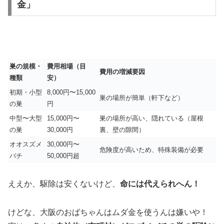
金」
巣の規模・
費用相場（目
費用の増減要因
種類
安）
初期・小型
8,000円〜15,000
巣の場所が簡単（軒下など）
の巣
円
中型〜大型
15,000円〜
巣の場所が高い、隠れている（屋根
の巣
30,000円
裏、壁の隙間）
オオスズメ
30,000円〜
危険度が高いため、特殊装備が必要
バチ
50,000円超
ええか、駆除は安くないけど、
命には代えられへん！
けどな、大阪のおばちゃんはムダ金を使うんは嫌いや！