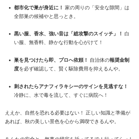
都市化で巣が身近に！
家の周りの「安全な隙間」は
全部巣の候補やと思っとき。
黒い服、香水、強い音は「総攻撃のスイッチ」！
白
い服、無香料、静かな行動を心がけて！
巣を見つけたら即、プロへ依頼！
自治体の
報奨金制
度
を必ず確認して、賢く駆除費用を抑えるんや。
刺されたらアナフィラキシーのサインを見逃すな！
冷静に、水で毒を流して、すぐに病院へ！
ええか、自然を恐れる必要はない！ 正しい知識と準備が
あれば、秋の美しい景色を心から満喫できるんや。