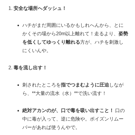
安全な場所へダッシュ！
ハチがまだ周囲にいるかもしれへんから、とに
かくその場から20m以上離れて！走るより、
姿勢
を低くしてゆっくり離れる
方が、ハチを刺激し
にくいんや。
毒を流し出す！
刺されたところを
指でつまむように圧迫
しなが
ら、**大量の流水（水）**で洗い流す！
絶対アカンのが、口で毒を吸い出すこと！
口の
中に毒が入って、逆に危険や。ポイズンリムー
バーがあれば使うんやで。