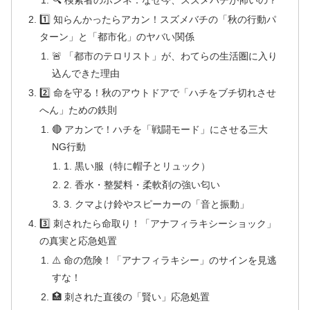
🔍 検索者のホンネ：なぜ今、スズメバチが怖いの？
1️⃣ 知らんかったらアカン！スズメバチの「秋の行動パ
ターン」と「都市化」のヤバい関係
🚨 「都市のテロリスト」が、わてらの生活圏に入り
込んできた理由
2️⃣ 命を守る！秋のアウトドアで「ハチをブチ切れさせ
へん」ための鉄則
🔴 アカンで！ハチを「戦闘モード」にさせる三大
NG行動
1. 黒い服（特に帽子とリュック）
2. 香水・整髪料・柔軟剤の強い匂い
3. クマよけ鈴やスピーカーの「音と振動」
3️⃣ 刺されたら命取り！「アナフィラキシーショック」
の真実と応急処置
⚠️ 命の危険！「アナフィラキシー」のサインを見逃
すな！
🏥 刺された直後の「賢い」応急処置