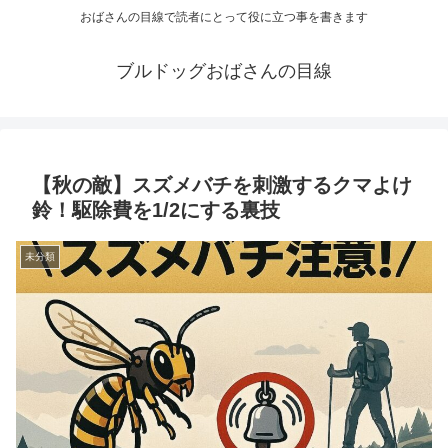
おばさんの目線で読者にとって役に立つ事を書きます
ブルドッグおばさんの目線
【秋の敵】スズメバチを刺激するクマよけ
鈴！駆除費を1/2にする裏技
未分類