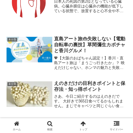
日本人の死因の第2位となっている心臓
病。心臓弁膜症は心臓弁の機能が低下し
ている状態で、放置すると心不全や不整
脈を引き起こす。息切れ・むくみ・だる
さなど加齢による症状と見分けがつきに
くく気づかない人も多い。今回は心臓弁
膜症の早期発見の鍵や治療...
直島アート旅👜失敗しない【電動
未分類
自転車の裏技】草間彌生カボチャ
と香川グルメ！
💖【大阪のおばちゃん認定！】香川・直
島アート旅は「まうごっ行きたか」？ 映
えだけじゃない、ホンマの魅力と失敗し
ない回り方教えたるわ！皆さん、こんに
ちは！ ウチら大阪のおばちゃんやで！今
日は、MBSラジオの人気企画「山崎香佳
えのきだけの目利きポイントと保
未分類
のまうごっ行きたか...
存法・知っ得ポイント
さあ、今日ご紹介するのはえのきだで
す。 大好きで365日食べてるかもしれま
せん。まじでキャベツと同じぐらい食べ
てる。絶対毎日食べてないでしょう？冷
蔵庫に、常備してるって。 はい。あと1
株になったら焦ってくる感じです。これ
がなければっていうぐ...
ホーム
検索
トップ
サイドバー