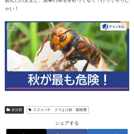
あんたの安全と、無事の帰宅を祈ってるで！行ってらっし
ゃい！
未分類
スズメバチ クマよけ鈴 駆除費
シェアする