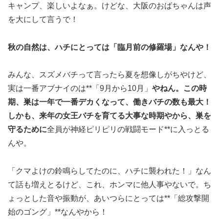
キャンプ、楽しいよなぁ。けどな、大阪のおばちゃんは声
を大にして言うで！
秋の自然は、ハチにとっては「臨月前の修羅場」なんや！
みんな、スズメバチって言ったら夏を想像しがちやけど、
実は一番アブナイのは**「9月から10月」
やねん。この時
期、巣は一年で一番デカくなって、働きバチの数も最大！
しかも、来年の女王バチを育てる大事な時期やから、巣を
守るために
全員が神経ピリピリの戦闘モード**に入っとる
んや。
「クマよけの鈴鳴らしてたのに、ハチに襲われた！」なん
て話も増えとるけど、これ、ホンマに他人事やないで。ち
ょっとした音や振動が、あいつらにとっては**「総攻撃開
始のゴング」**なんやから！