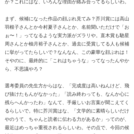
か？これにはな、いろんな理由が絡み合ってるらしいわ。
まず、候補になった作品の顔ぶれ見てみ？芥川賞には高山
羽根子さんとか今村夏子さんとか、名前聞いただけで「お
ぉ〜！」ってなるような実力派がズラリや。直木賞も馳星
周さんとか柚月裕子さんとか、過去に受賞してる人も候補
に挙がってたらしいで？なんなん、この豪華な顔ぶれは！
そやのに、最終的に「これはちゃうな」ってなったんやか
ら、不思議やろ？
選考委員の先生方からはな、「完成度は高いねんけど、飛
び抜けたもんがなかった」「読み終わっても、なんか心に
残らへんかったわ」なんて、手厳しいお言葉が聞こえてく
るらしいで。特に芥川賞はな、「文学的に素晴らしいだけ
やのうて、ちゃんと読者に伝わる力があるか」ってのが、
最近はめっちゃ重視されるらしいわ。その点で、今回の候