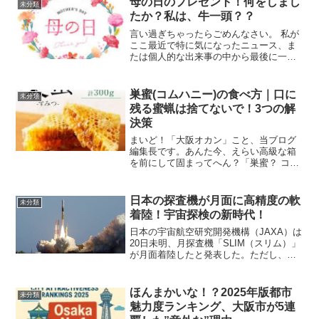
母の日のプレゼント！何をしまし
未分類
たか？私は、牛一頭？？
言い過ぎちゃったらごめんなさい。 私が
ここ最近で特に気になったニュース、ま
たは個人的な出来事の中から最後に一言
言わせていただく企画でございます。 タ
イトルにもなっておりますが、ついつい
発言が厳しかったり、強かったり、言い
巣蜜(コムハニー)の食べ方｜口に
未分類
すぎちゃったりした...
残る蜜蝋は捨てないで！3つの解
決策
まいど！「大阪オカン」こと、当ブログ
編集長です。あんた今、えらい高級な箱
を前にして固まってへん？「巣蜜？ コム
ハニー？ なにこれ、石鹸みたいな箱に入
ってるけど…どうやって食べるん？ ロウ
ソクみたいなん口に残るんやけど！」は
日本の探査機が月面に高精度の軟
未分類
い、図星ですね？（...
着陸！宇宙探検の新時代！
日本の宇宙航空研究開発機構（JAXA）は
20日未明、月探査機「SLIM（スリム）」
が月面着陸したと発表した。ただし、太
陽電池の発電ができていないことから、
任務は数時間しか続けられない可能性が
ある。JAXAの小型月着陸実証機SLIM
ほんまかいな！？2025年版都市
未分類
(Sma...
魅力度ランキング、大阪市が5連