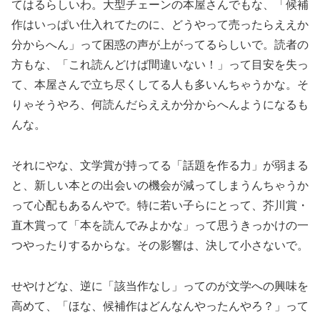
てはるらしいわ。大型チェーンの本屋さんでもな、「候補
作はいっぱい仕入れてたのに、どうやって売ったらええか
分からへん」って困惑の声が上がってるらしいで。読者の
方もな、「これ読んどけば間違いない！」って目安を失っ
て、本屋さんで立ち尽くしてる人も多いんちゃうかな。そ
りゃそうやろ、何読んだらええか分からへんようになるも
んな。
それにやな、文学賞が持ってる「話題を作る力」が弱まる
と、新しい本との出会いの機会が減ってしまうんちゃうか
って心配もあるんやで。特に若い子らにとって、芥川賞・
直木賞って「本を読んでみよかな」って思うきっかけの一
つやったりするからな。その影響は、決して小さないで。
せやけどな、逆に「該当作なし」ってのが文学への興味を
高めて、「ほな、候補作はどんなんやったんやろ？」って