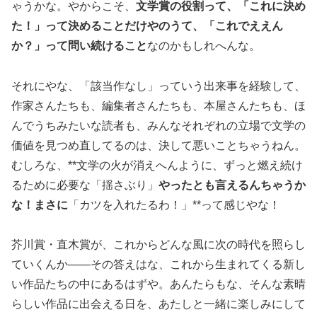
ゃうかな。やからこそ、
文学賞の役割って、「これに決め
た！」って決めることだけやのうて、「これでええん
か？」って問い続けること
なのかもしれへんな。
それにやな、「該当作なし」っていう出来事を経験して、
作家さんたちも、編集者さんたちも、本屋さんたちも、ほ
んでうちみたいな読者も、みんなそれぞれの立場で文学の
価値を見つめ直してるのは、決して悪いことちゃうねん。
むしろな、**文学の火が消えへんように、ずっと燃え続け
るために必要な「揺さぶり」
やったとも言えるんちゃうか
な！まさに
「カツを入れたるわ！」**って感じやな！
芥川賞・直木賞が、これからどんな風に次の時代を照らし
ていくんか――その答えはな、これから生まれてくる新し
い作品たちの中にあるはずや。あんたらもな、そんな素晴
らしい作品に出会える日を、あたしと一緒に楽しみにして