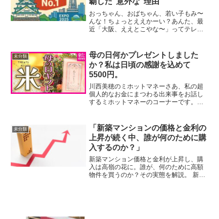
覇した”意外な”理由
おっちゃん、おばちゃん、若い子もみ〜
んな！ちょっとええかーい？あんた、最
近「大阪、ええとこやな〜」ってテレビ
でよう聞かへん？そやねん、実はな、大
阪がまたまたすごいことになったんや
で！あんたも知ってる「都市魅力度ラン
母の日何かプレゼントしました
未分類
キング」っちゅうのがあって...
か？私は日頃の感謝を込めて
5500円。
川西美穂のミホットマネーさあ、私の超
個人的なお金にまつわる出来事をお話し
するミホットマネーのコーナーです。よ
ろしくお願いいたします。さあ、では早
速金額の方から。今日も参りましょう。
こちらです。日頃の感謝を込めて5500
「新築マンションの価格と金利の
未分類
円。先日は母の日でした...
上昇が続く中、誰が何のために購
入するのか？」
新築マンション価格と金利が上昇し、購
入は高嶺の花に。誰が、何のために高額
物件を買うのか？その実態を解説。 新築
マンション価格と金利の上昇背景ここ数
年、日本の新築マンション価格は大幅に
上昇し続けている。特に都市部では、マ
ンション購入がますます...