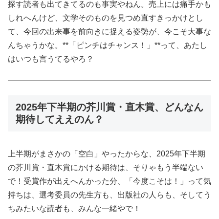
探す読者も出てきてるのも事実やねん。売上には痛手かも
しれへんけど、文学そのものを見つめ直すきっかけとし
て、今回の出来事を前向きに捉える姿勢が、今こそ大事な
んちゃうかな。**「ピンチはチャンス！」**って、あたし
はいつも言うてるやろ？
2025年下半期の芥川賞・直木賞、どんなん
期待してええのん？
上半期がまさかの「空白」やったからな、2025年下半期
の芥川賞・直木賞にかける期待は、そりゃもう半端ない
で！受賞作が出えへんかった分、「今度こそは！」って気
持ちは、選考委員の先生方も、出版社の人らも、そしてう
ちみたいな読者も、みんな一緒やで！