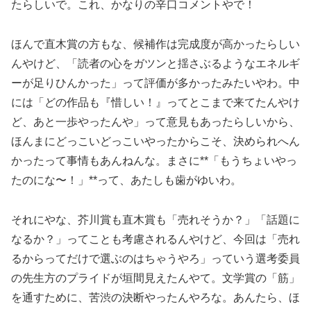
たらしいで。これ、かなりの辛口コメントやで！
ほんで直木賞の方もな、候補作は完成度が高かったらしい
んやけど、「読者の心をガツンと揺さぶるようなエネルギ
ーが足りひんかった」って評価が多かったみたいやわ。中
には「どの作品も『惜しい！』ってとこまで来てたんやけ
ど、あと一歩やったんや」って意見もあったらしいから、
ほんまにどっこいどっこいやったからこそ、決められへん
かったって事情もあんねんな。まさに**「もうちょいやっ
たのにな〜！」**って、あたしも歯がゆいわ。
それにやな、芥川賞も直木賞も「売れそうか？」「話題に
なるか？」ってことも考慮されるんやけど、今回は「売れ
るからってだけで選ぶのはちゃうやろ」っていう選考委員
の先生方のプライドが垣間見えたんやて。文学賞の「筋」
を通すために、苦渋の決断やったんやろな。あんたら、ほ