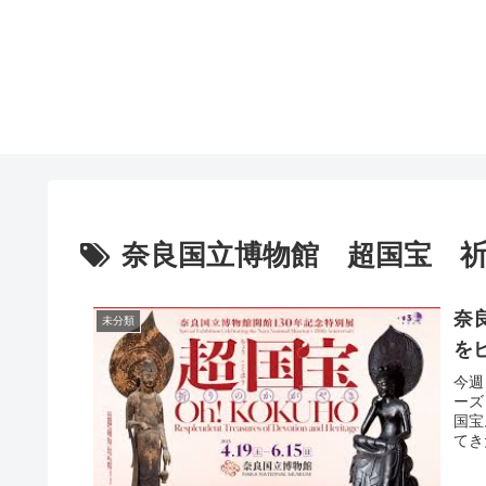
奈良国立博物館 超国宝 
奈
未分類
を
今週
ーズ
国宝
てき