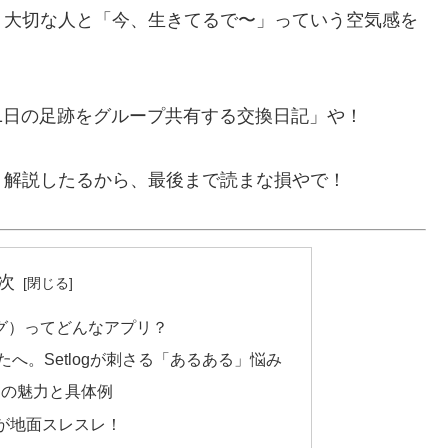
、大切な人と「今、生きてるで〜」っていう空気感を
で、1日の足跡をグループ共有する交換日記」や！
リ解説したるから、最後まで読まな損やで！
次
トログ）ってどんなアプリ？
んたへ。Setlogが刺さる「あるある」悩み
3つの魅力と具体例
ルが地面スレスレ！